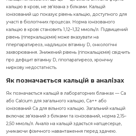
кальцію в крові, не зв’язана з білками. Кальцій
іонізований що показує рівень кальцію, доступного для
участі в біологічних процесах. Норма іонізованого
кальцію в крові становить 1,12–1,32 ммоль/л. Підвищений
рівень (гіперкальціємія) може вказувати на
гіперпаратиреоз, надлишок вітаміну D, онкологічні
захворювання. Знижений рівень (гіпокальціємія) свідчить
про дефіцит вітаміну D, гіпопаратиреоз, хронічну
ниркову недостатність.
Як позначається кальцій в аналізах
Як позначається кальцій в лабораторних бланках — Ca
або Calcium для загального кальцію, Ca++ або
іонізований Ca для вільного кальцію. Загальний кальцій
включає зв’язаний з білками та іонізований, норма 2,15–
2,50 ммоль/л. Аналіз на кальцій здається натщесерце,
уникаючи фізичного навантаження перед здачею.