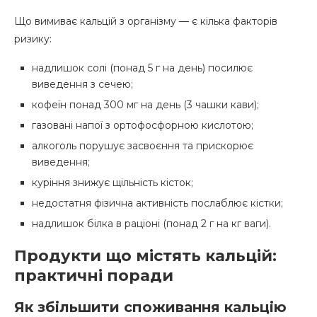
Що вимиває кальцій з організму — є кілька факторів
ризику:
надлишок солі (понад 5 г на день) посилює
виведення з сечею;
кофеїн понад 300 мг на день (3 чашки кави);
газовані напої з ортофосфорною кислотою;
алкоголь порушує засвоєння та прискорює
виведення;
куріння знижує щільність кісток;
недостатня фізична активність послаблює кістки;
надлишок білка в раціоні (понад 2 г на кг ваги).
Продукти що містять кальцій:
практичні поради
Як збільшити споживання кальцію