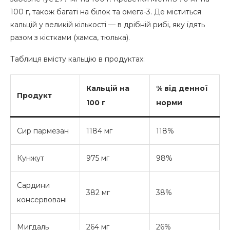
100 г, також багаті на білок та омега-3. Де міститься
кальцій у великій кількості — в дрібній рибі, яку їдять
разом з кістками (хамса, тюлька).
Таблиця вмісту кальцію в продуктах:
Кальцій на
% від денної
Продукт
100 г
норми
Сир пармезан
1184 мг
118%
Кунжут
975 мг
98%
Сардини
382 мг
38%
консервовані
Мигдаль
264 мг
26%