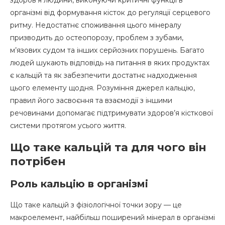
Кальцій іонізований що показує
організмі від формування кісток до регуляції серцевого
ритму. Недостатнє споживання цього мінералу
Що таке іонізований кальцій
призводить до остеопорозу, проблем з зубами,
Як позначається кальцій в аналізах
м’язових судом та інших серйозних порушень. Багато
людей шукають відповідь на питання в яких продуктах
Який кальцій найкращий для різних груп
є кальцій та як забезпечити достатнє надходження
Який кальцій краще приймати дорослим
цього елементу щодня. Розуміння джерел кальцію,
правил його засвоєння та взаємодії з іншими
Який кальцій краще приймати дітям
речовинами допомагає підтримувати здоров’я кісткової
системи протягом усього життя.
Що вимиває кальцій з організму
Що таке кальцій та для чого він
Продукти що містять кальцій: практичні
поради
потрібен
Як збільшити споживання кальцію
Роль кальцію в організмі
Які продукти багаті на кальцій
Що таке кальцій з фізіологічної точки зору — це
макроелемент, найбільш поширений мінерал в організмі