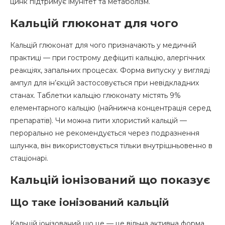
цинк підтримує імунітет та метаболізм.
Кальцій глюконат для чого
Кальцій глюконат для чого призначають у медичній
практиці — при гострому дефіциті кальцію, алергічних
реакціях, запальних процесах. Форма випуску у вигляді
ампул для ін’єкцій застосовується при невідкладних
станах. Таблетки кальцію глюконату містять 9%
елементарного кальцію (найнижча концентрація серед
препаратів). Чи можна пити хлористий кальцій —
перорально не рекомендується через подразнення
шлунка, він використовується тільки внутрішньовенно в
стаціонарі.
Кальцій іонізований що показує
Що таке іонізований кальцій
Кальцій іонізований що це — це вільна активна форма