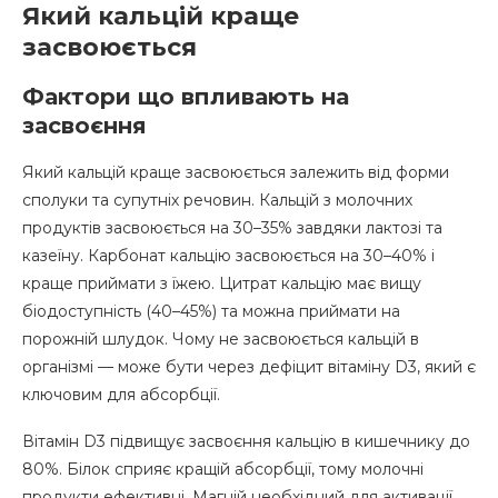
Який кальцій краще
засвоюється
Фактори що впливають на
засвоєння
Який кальцій краще засвоюється залежить від форми
сполуки та супутніх речовин. Кальцій з молочних
продуктів засвоюється на 30–35% завдяки лактозі та
казеїну. Карбонат кальцію засвоюється на 30–40% і
краще приймати з їжею. Цитрат кальцію має вищу
біодоступність (40–45%) та можна приймати на
порожній шлудок. Чому не засвоюється кальцій в
організмі — може бути через дефіцит вітаміну D3, який є
ключовим для абсорбції.
Вітамін D3 підвищує засвоєння кальцію в кишечнику до
80%. Білок сприяє кращій абсорбції, тому молочні
продукти ефективні. Магній необхідний для активації