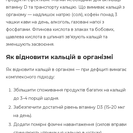
вітаміну D та транспорту кальцію. Що вимиває кальцій з
організму — надлишок натрію (солі), кофеїн понад 3
чашки кави на день, алкоголь, газовані напої з
фосфатами. Фітинова кислота в злаках та бобових,
щавлева кислота в шпинаті зв’язують кальцій та
зменшують засвоєння.
Як відновити кальцій в організмі
Як відновити кальцій в організмі — при дефіциті вимагає
комплексного підходу:
Збільшити споживання продуктів багатих на кальцій
до 3–4 порцій щодня.
Забезпечити достатній рівень вітаміну D3 (15–20 мкг
на день).
Додати помірні фізичні навантаження (силові вправи
стимулюють утримання кальцію в кістках).