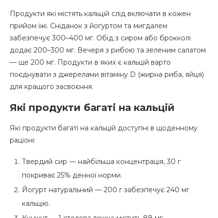
Продукти які містять кальцій слід включати в кожен
прийом їжі. Сніданок з йогуртом та мигдалем
забезпечує 300–400 мг. Обід з сиром або брокколі
додає 200–300 мг. Вечеря з рибою та зеленим салатом
— ще 200 мг. Продукти в яких є кальцій варто
поєднувати з джерелами вітаміну D (жирна риба, яйця)
для кращого засвоєння.
Які продукти багаті на кальцій
Які продукти багаті на кальцій доступні в щоденному
раціоні:
Твердий сир — найбільша концентрація, 30 г
покриває 25% денної норми.
Йогурт натуральний — 200 г забезпечує 240 мг
кальцію.
Кунжут — 1 столова ложка містить 88 мг.