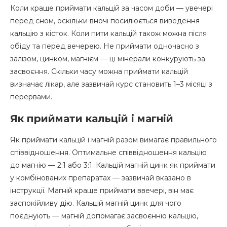
Коли краще приймати кальцій за часом доби — увечері
перед сном, оскільки вночі посилюється виведення
кальцію з кісток. Коли пити кальцій також можна після
обіду та перед вечерею. Не приймати одночасно з
залізом, цинком, магнієм — ці мінерали конкурують за
засвоєння. Скільки часу можна приймати кальцій
визначає лікар, але зазвичай курс становить 1–3 місяці з
перервами.
Як приймати кальцій і магній
Як приймати кальцій і магній разом вимагає правильного
співвідношення. Оптимальне співвідношення кальцію
до магнію — 2:1 або 3:1. Кальцій магній цинк як приймати
у комбінованих препаратах — зазвичай вказано в
інструкції. Магній краще приймати ввечері, він має
заспокійливу дію. Кальцій магній цинк для чого
поєднують — магній допомагає засвоєнню кальцію,