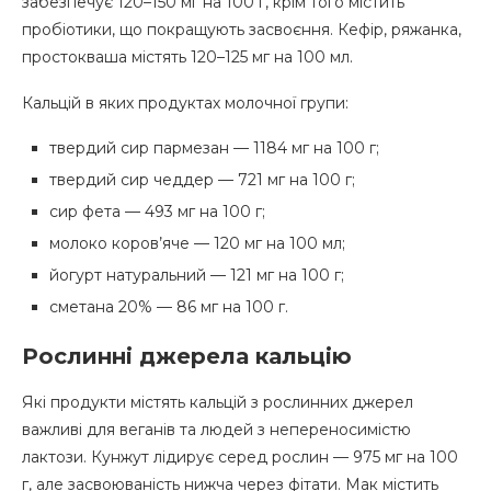
забезпечує 120–150 мг на 100 г, крім того містить
пробіотики, що покращують засвоєння. Кефір, ряжанка,
простокваша містять 120–125 мг на 100 мл.
Кальцій в яких продуктах молочної групи:
твердий сир пармезан — 1184 мг на 100 г;
твердий сир чеддер — 721 мг на 100 г;
сир фета — 493 мг на 100 г;
молоко коров’яче — 120 мг на 100 мл;
йогурт натуральний — 121 мг на 100 г;
сметана 20% — 86 мг на 100 г.
Рослинні джерела кальцію
Які продукти містять кальцій з рослинних джерел
важливі для веганів та людей з непереносимістю
лактози. Кунжут лідирує серед рослин — 975 мг на 100
г, але засвоюваність нижча через фітати. Мак містить