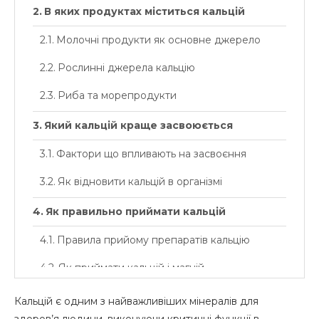
В яких продуктах міститься кальцій
Молочні продукти як основне джерело
Рослинні джерела кальцію
Риба та морепродукти
Який кальцій краще засвоюється
Фактори що впливають на засвоєння
Як відновити кальцій в організмі
Як правильно приймати кальцій
Правила прийому препаратів кальцію
Як приймати кальцій і магній
Кальцій глюконат для чого
Кальцій є одним з найважливіших мінералів для
здоров’я людини, виконуючи критичні функції в