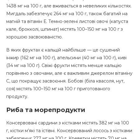
1438 мг на 100 г, але вживається в невеликих кількостях.
Мигдаль забезпечує 264 мг на 100 г, також багатий на
магній та вітамін Е. Темно-зелені листові овочі (капуста
кале, брокколі, шпинат) містять 100–150 мг на 100 г з
хорошою засвоюваністю.
В яких фруктах є кальцій найбільше — це сушений
інжир (162 мг на 100 г), апельсини (40 мг на 100 г), киві
(34 мг на 100 г). Свіжі фрукти містять менше кальцію
порівняно з овочами, але є важливим джерелом вітаміну
С, що покращує засвоєння. Бобові (біла квасоля, нут,
соя) містять 100–150 мг на 100 г приготованого
продукту.
Риба та морепродукти
Консервовані сардини з кістками містять 382 мг на 100
г, кістки м’які та їстівні. Консервований лосось з кістками
забезпечує 277 мг на 100 г. Креветки містять 70 мг на