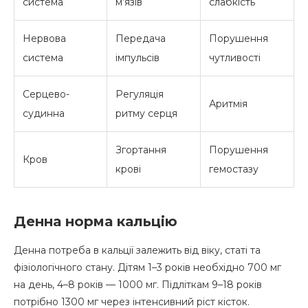
система
м’язів
слабкість
Нервова
Передача
Порушення
система
імпульсів
чутливості
Серцево-
Регуляція
Аритмія
судинна
ритму серця
Згортання
Порушення
Кров
крові
гемостазу
Денна норма кальцію
Денна потреба в кальції залежить від віку, статі та
фізіологічного стану. Дітям 1–3 років необхідно 700 мг
на день, 4–8 років — 1000 мг. Підліткам 9–18 років
потрібно 1300 мг через інтенсивний ріст кісток.