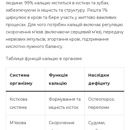
людини. 99% кальцію міститься в кістках та зубах,
забезпечуючи їх міцність та структуру. Решта 1%
циркулює в крові та бере участь у життєво важливих
процесах. Для чого потрібен кальцій включає регуляцію
скорочення м’язів (включаючи серцевий м’яз), передачу
нервових імпульсів, згортання крові, підтримання
кислотно-лужного балансу.
Таблиця функцій кальцію в організмі:
Система
Функція
Наслідки
організму
кальцію
дефіциту
Кісткова
Формування та
Остеопороз,
система
міцність кісток
переломи
М’язова
Скорочення
Судоми,