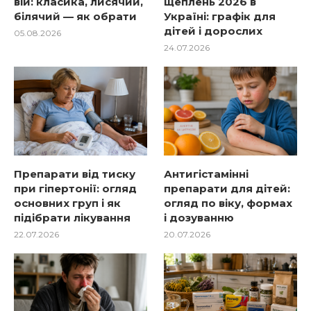
вій: класика, лисячий,
щеплень 2026 в
білячий — як обрати
Україні: графік для
дітей і дорослих
05.08.2026
24.07.2026
Препарати від тиску
Антигістамінні
при гіпертонії: огляд
препарати для дітей:
основних груп і як
огляд по віку, формах
підібрати лікування
і дозуванню
22.07.2026
20.07.2026