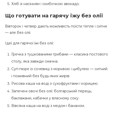
Хліб із насінням і скибочкою авокадо.
Що готувати на гарячу їжу без олії
Вівторок і четвер дають можливість поїсти тепле і ситне
— але без олії.
Ідеї для гарячої їжі без олії:
Гречка з тушкованими грибами — класика постового
столу, яка завжди смачна.
Суп-пюре із сочевиці з морквою і цибулею — ситний
і поживний без будь-яких жирів.
Рисова каша на воді з сухофруктами і корицею.
Запечені овочі без олії: болгарський перець,
баклажани, кабачки у власному соку.
Вівсяна каша на воді з медом і бананом.