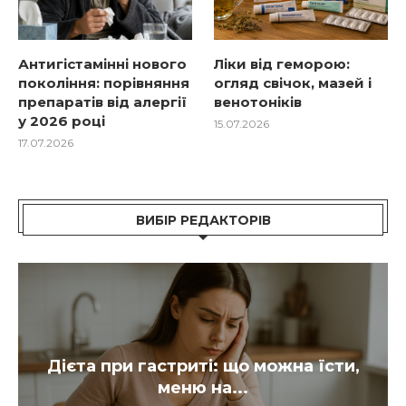
Антигістамінні нового
Ліки від геморою:
покоління: порівняння
огляд свічок, мазей і
препаратів від алергії
венотоніків
у 2026 році
15.07.2026
17.07.2026
ВИБІР РЕДАКТОРІВ
Антидепресанти: що це таке, як
діють, хто призначає...