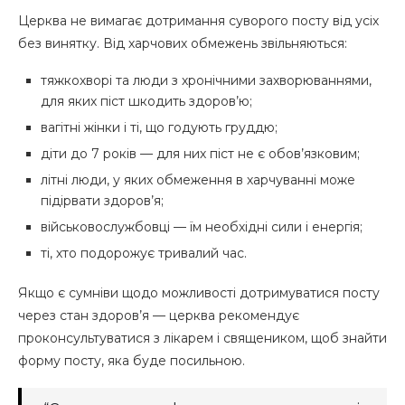
Церква не вимагає дотримання суворого посту від усіх
без винятку. Від харчових обмежень звільняються:
тяжкохворі та люди з хронічними захворюваннями,
для яких піст шкодить здоров’ю;
вагітні жінки і ті, що годують груддю;
діти до 7 років — для них піст не є обов’язковим;
літні люди, у яких обмеження в харчуванні може
підірвати здоров’я;
військовослужбовці — їм необхідні сили і енергія;
ті, хто подорожує тривалий час.
Якщо є сумніви щодо можливості дотримуватися посту
через стан здоров’я — церква рекомендує
проконсультуватися з лікарем і священиком, щоб знайти
форму посту, яка буде посильною.