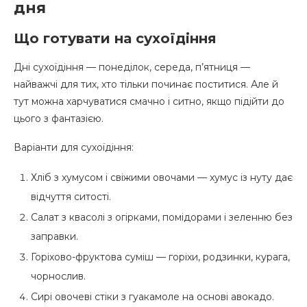
дня
Що готувати на сухоїдіння
Дні сухоїдіння — понеділок, середа, п’ятниця —
найважчі для тих, хто тільки починає поститися. Але й
тут можна харчуватися смачно і ситно, якщо підійти до
цього з фантазією.
Варіанти для сухоїдіння:
Хліб з хумусом і свіжими овочами — хумус із нуту дає
відчуття ситості.
Салат з квасолі з огірками, помідорами і зеленню без
заправки.
Горіхово-фруктова суміш — горіхи, родзинки, курага,
чорнослив.
Сирі овочеві стіки з гуакамоле на основі авокадо.