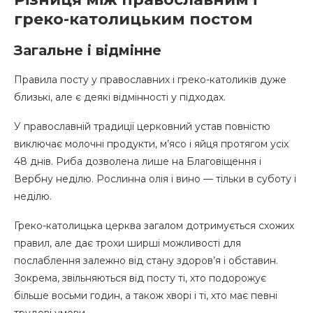
греко-католицьким постом
Загальне і відмінне
Правила посту у православних і греко-католиків дуже
близькі, але є деякі відмінності у підходах.
У православній традиції церковний устав повністю
виключає молочні продукти, м’ясо і яйця протягом усіх
48 днів. Риба дозволена лише на Благовіщення і
Вербну неділю. Рослинна олія і вино — тільки в суботу і
неділю.
Греко-католицька церква загалом дотримується схожих
правил, але дає трохи ширші можливості для
послаблення залежно від стану здоров’я і обставин.
Зокрема, звільняються від посту ті, хто подорожує
більше восьми годин, а також хворі і ті, хто має певні
трудові умови.