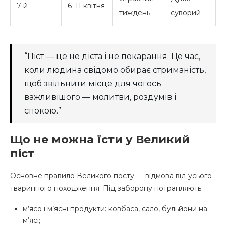
7-й
6–11 квітня
тиждень
суворий
“Піст — це не дієта і не покарання. Це час,
коли людина свідомо обирає стриманість,
щоб звільнити місце для чогось
важливішого — молитви, роздумів і
спокою.”
Що не можна їсти у Великий
піст
Основне правило Великого посту — відмова від усього
тваринного походження. Під заборону потрапляють:
м’ясо і м’ясні продукти: ковбаса, сало, бульйони на
м’ясі;