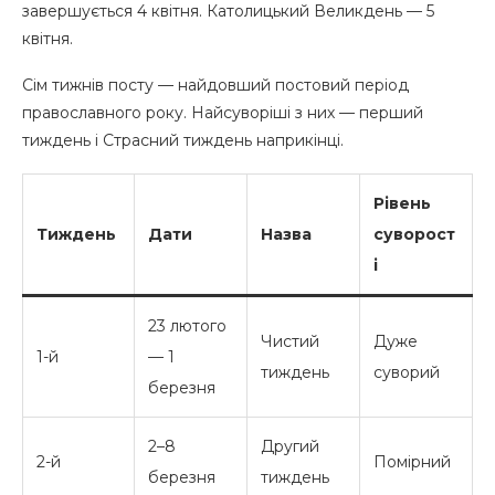
завершується 4 квітня. Католицький Великдень — 5
квітня.
Сім тижнів посту — найдовший постовий період
православного року. Найсуворіші з них — перший
тиждень і Страсний тиждень наприкінці.
Рівень
Тиждень
Дати
Назва
суворост
і
23 лютого
Чистий
Дуже
1-й
— 1
тиждень
суворий
березня
2–8
Другий
2-й
Помірний
березня
тиждень