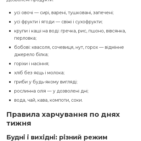
усі овочі — сирі, варені, тушковані, запечені;
усі фрукти і ягоди — свіжі і сухофрукти;
крупи і каші на воді: гречка, рис, пшоно, вівсянка,
перловка;
бобові: квасоля, сочевиця, нут, горох — відмінне
джерело білка;
горіхи і насіння;
хліб без яєць і молока;
гриби у будь-якому вигляді;
рослинна олія — у дозволені дні;
вода, чай, кава, компоти, соки.
Правила харчування по днях
тижня
Будні і вихідні: різний режим