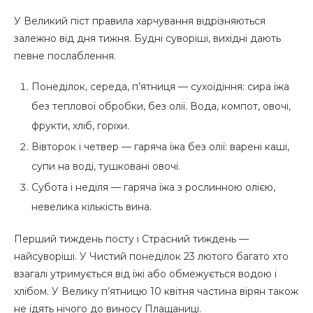
У Великий піст правила харчування відрізняються
залежно від дня тижня. Будні суворіші, вихідні дають
певне послаблення.
Понеділок, середа, п’ятниця — сухоїдіння: сира їжа
без теплової обробки, без олії. Вода, компот, овочі,
фрукти, хліб, горіхи.
Вівторок і четвер — гаряча їжа без олії: варені каші,
супи на воді, тушковані овочі.
Субота і неділя — гаряча їжа з рослинною олією,
невелика кількість вина.
Перший тиждень посту і Страсний тиждень —
найсуворіші. У Чистий понеділок 23 лютого багато хто
взагалі утримується від їжі або обмежується водою і
хлібом. У Велику п’ятницю 10 квітня частина вірян також
не їдять нічого до виносу Плащаниці.