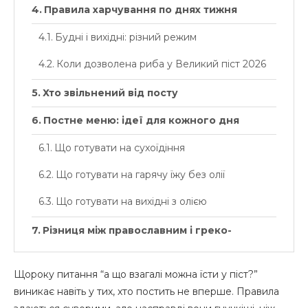
Правила харчування по днях тижня
Будні і вихідні: різний режим
Коли дозволена риба у Великий піст 2026
Хто звільнений від посту
Постне меню: ідеї для кожного дня
Що готувати на сухоїдіння
Що готувати на гарячу їжу без олії
Що готувати на вихідні з олією
Різниця між православним і греко-
католицьким постом
Загальне і відмінне
Щороку питання “а що взагалі можна їсти у піст?”
виникає навіть у тих, хто постить не вперше. Правила