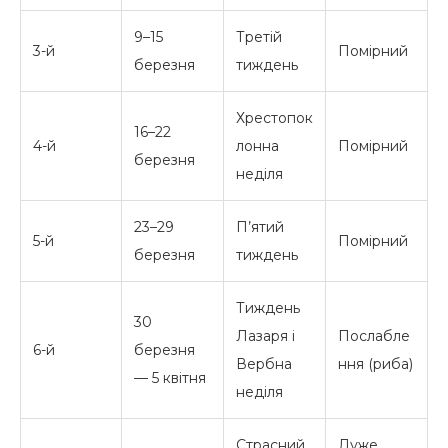
9–15
Третій
3-й
Помірний
березня
тиждень
Хрестопок
16–22
4-й
лонна
Помірний
березня
неділя
23–29
П’ятий
5-й
Помірний
березня
тиждень
Тиждень
30
Лазаря і
Послабле
6-й
березня
Вербна
ння (риба)
— 5 квітня
неділя
Страсний
Дуже