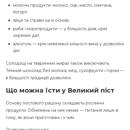
молочні продукти: молоко, сир, масло, сметана,
йогурт;
яйця та страви на їх основі;
риба і морепродукти — у більшість днів, крім
окремих дат;
алкоголь — крім невеликої кількості вина у дозволені
дні.
Солодощі на тваринних жирах також виключають.
Темний шоколад без молока, мед, сухофрукти і горіхи —
в більшості традицій дозволені.
Що можна їсти у Великий піст
Основу постового раціону складають рослинні
продукти. Обмежень на них немає — питання лише в
тому, як вони приготовані і з чим.
Дозволені продукти: