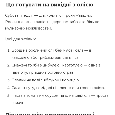
Що готувати на вихідні з олією
Субота і неділя — дні, коли піст трохи м’якший.
Рослинна олія в раціоні відкриває набагато більше
кулінарних можливостей.
Ідеї для вихідніх:
Борщ на рослинній олії без м’яса і сала — із
квасолею або грибами замість м’яса.
Смажені гриби з цибулею і картоплею — одна з
найпопулярніших постових страв.
Оладки на воді з яблуком і корицею.
Салат з нуту, помідорів і зелені з оливковою олією.
Паста з томатним соусом на оливковій олії — проста
і смачна.
Різниця між православним і