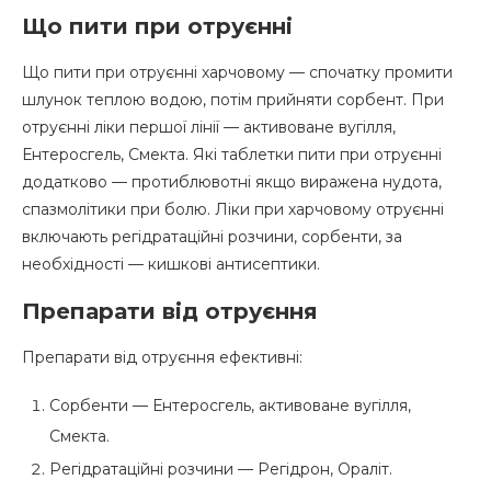
Що пити при отруєнні
Що пити при отруєнні харчовому — спочатку промити
шлунок теплою водою, потім прийняти сорбент. При
отруєнні ліки першої лінії — активоване вугілля,
Ентеросгель, Смекта. Які таблетки пити при отруєнні
додатково — протиблювотні якщо виражена нудота,
спазмолітики при болю. Ліки при харчовому отруєнні
включають регідратаційні розчини, сорбенти, за
необхідності — кишкові антисептики.
Препарати від отруєння
Препарати від отруєння ефективні:
Сорбенти — Ентеросгель, активоване вугілля,
Смекта.
Регідратаційні розчини — Регідрон, Ораліт.