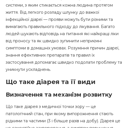
Що можна їсти при діареї
системи, з яким стикається кожна людина протягом
життя. Від легкого розладу шлунку до важкої
Дієта перших днів
інфекційної діареї — прояви можуть бути різними та
Що не можна їсти при діареї
вимагають правильного підходу до лікування. Багато
людей шукають відповідь на питання які найкращі ліки
Чай при діареї та народні засоби
від проносу та як швидко зупинити неприємні
симптоми в домашніх умовах. Розуміння причин діареї,
Які напої допомагають
знання ефективних препаратів та правил їх
Що з’їсти від проносу в домашніх умовах
застосування допомагає швидко подолати проблему та
уникнути ускладнень.
Як зупинити пронос: швидкі методи
Що таке діарея та її види
Як зупинити пронос у дорослого
Визначення та механізм розвитку
Як зупинити пронос у дитини
Що таке діарея з медичної точки зору — це
Лікування діареї після антибіотиків
патологічний стан, при якому випорожнення стають
Ліки при отруєнні
рідкими та частими (3 і більше разів на добу). Діарея це
не самостійне захворювання, а симптом порушення