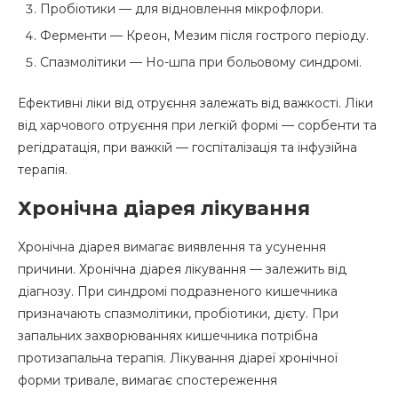
Пробіотики — для відновлення мікрофлори.
Ферменти — Креон, Мезим після гострого періоду.
Спазмолітики — Но-шпа при больовому синдромі.
Ефективні ліки від отруєння залежать від важкості. Ліки
від харчового отруєння при легкій формі — сорбенти та
регідратація, при важкій — госпіталізація та інфузійна
терапія.
Хронічна діарея лікування
Хронічна діарея вимагає виявлення та усунення
причини. Хронічна діарея лікування — залежить від
діагнозу. При синдромі подразненого кишечника
призначають спазмолітики, пробіотики, дієту. При
запальних захворюваннях кишечника потрібна
протизапальна терапія. Лікування діареї хронічної
форми тривале, вимагає спостереження