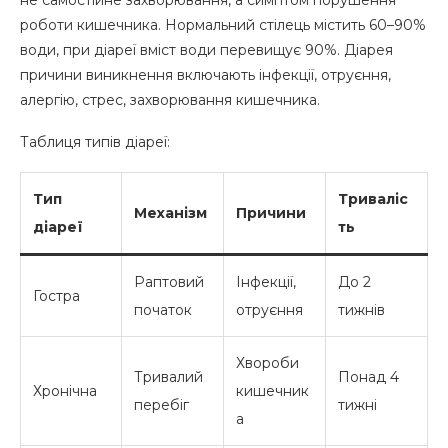
Що пити при отруєнні
роботи кишечника. Нормальний стілець містить 60–90%
Препарати від отруєння
води, при діареї вміст води перевищує 90%. Діарея
причини виникнення включають інфекції, отруєння,
Хронічна діарея лікування
алергію, стрес, захворювання кишечника.
Таблиця типів діареї:
Тип
Триваліс
Механізм
Причини
діареї
ть
Раптовий
Інфекції,
До 2
Гостра
початок
отруєння
тижнів
Хвороби
Тривалий
Понад 4
Хронічна
кишечник
перебіг
тижні
а