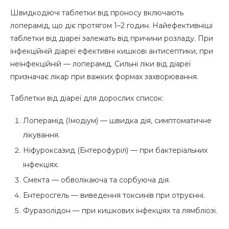
Швидкодіючі таблетки від проносу включають
лоперамід, що діє протягом 1–2 годин. Найефективніші
таблетки від діареї залежать від причини розладу. При
інфекційній діареї ефективні кишкові антисептики, при
неінфекційній — лоперамід. Сильні ліки від діареї
призначає лікар при важких формах захворювання.
Таблетки від діареї для дорослих список:
Лоперамід (Імодіум) — швидка дія, симптоматичне
лікування.
Ніфуроксазид (Ентерофуріл) — при бактеріальних
інфекціях.
Смекта — обволікаюча та сорбуюча дія.
Ентеросгель — виведення токсинів при отруєнні.
Фуразолідон — при кишкових інфекціях та лямбліозі.