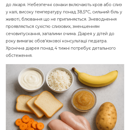
до лікаря. Небезпечні ознаки включають кров або слиз
у калі, високу температуру понад 38,5°C, сильний біль у
животі, блювання що не припиняється. Зневоднення
проявляється сухістю слизових, зменшенням
сечовипускання, запалими очима. Діарея у дітей до
року вимагає обов’язкової консультації педіатра.
Хронічна діарея понад 4 тижні потребує детального
обстеження.