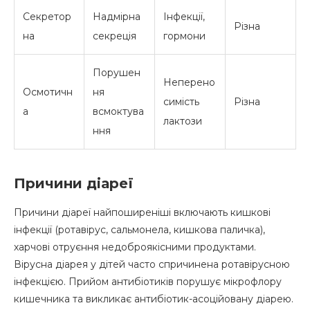
Секретор
Надмірна
Інфекції,
Різна
на
секреція
гормони
Порушен
Неперено
Осмотичн
ня
симість
Різна
а
всмоктува
лактози
ння
Причини діареї
Причини діареї найпоширеніші включають кишкові
інфекції (ротавірус, сальмонела, кишкова паличка),
харчові отруєння недоброякісними продуктами.
Вірусна діарея у дітей часто спричинена ротавірусною
інфекцією. Прийом антибіотиків порушує мікрофлору
кишечника та викликає антибіотик-асоційовану діарею.