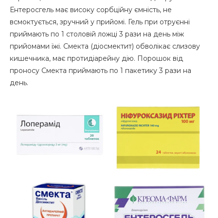
Ентеросгель має високу сорбційну ємність, не
всмоктується, зручний у прийомі. Гель при отруєнні
приймають по 1 столовій ложці 3 рази на день між
прийомами їжі. Смекта (діосмектит) обволікає слизову
кишечника, має протидіарейну дію. Порошок від
проносу Смекта приймають по 1 пакетику 3 рази на
день.