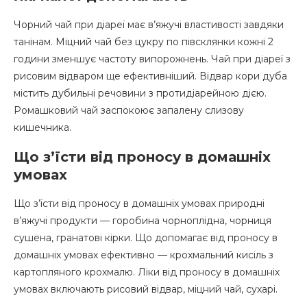
Чорний чай при діареї має в’яжучі властивості завдяки
танінам. Міцний чай без цукру по півсклянки кожні 2
години зменшує частоту випорожнень. Чай при діареї з
рисовим відваром ще ефективніший. Відвар кори дуба
містить дубильні речовини з протидіарейною дією.
Ромашковий чай заспокоює запалену слизову
кишечника.
Що з’їсти від проносу в домашніх
умовах
Що з’їсти від проносу в домашніх умовах природні
в’яжучі продукти — горобина чорноплідна, чорниця
сушена, гранатові кірки. Що допомагає від проносу в
домашніх умовах ефективно — крохмальний кисіль з
картопляного крохмалю. Ліки від проносу в домашніх
умовах включають рисовий відвар, міцний чай, сухарі.