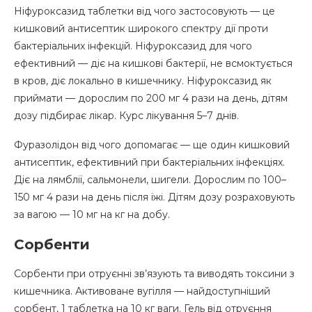
Ніфуроксазид таблетки від чого застосовують — це
кишковий антисептик широкого спектру дії проти
бактеріальних інфекцій. Ніфуроксазид для чого
ефективний — діє на кишкові бактерії, не всмоктується
в кров, діє локально в кишечнику. Ніфуроксазид як
приймати — дорослим по 200 мг 4 рази на день, дітям
дозу підбирає лікар. Курс лікування 5–7 днів.
Фуразолідон від чого допомагає — ще один кишковий
антисептик, ефективний при бактеріальних інфекціях.
Діє на лямблії, сальмонели, шигели. Дорослим по 100–
150 мг 4 рази на день після їжі. Дітям дозу розраховують
за вагою — 10 мг на кг на добу.
Сорбенти
Сорбенти при отруєнні зв’язують та виводять токсини з
кишечника. Активоване вугілля — найдоступніший
сорбент, 1 таблетка на 10 кг ваги. Гель від отруєння