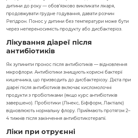
дитини до року — обов’язково викликати лікаря,
продовжувати грудне годування, давати розчин
Регідрон. Понос у дитини без температури може бути
через непереносимість продукту або дисбактеріоз.
Лікування діареї після
антибіотиків
Як зупинити пронос після антибіотиків — відновлення
мікрофлори. Антибіотики знищують корисні бактерії
кишечника, що призводить до дисбактеріозу. Дієта при
діареї після антибіотиків включає кисломолочні
продукти з пробіотиками (якщо курс антибіотиків
завершено). Пробіотики (Лінекс, Біфіформ, Лактіалє)
відновлюють нормальну флору. Приймають протягом 2–
4 тижнів після закінчення антибіотикотерапії.
Ліки при отруєнні