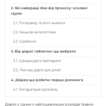
Які найкращі ліки від проносу: основні
групи
Лоперамід та його аналоги
Кишкові антисептики
Сорбенти
Від діареї таблетки: що вибрати
Швидкодіючі препарати
Ліки від діареї для дітей
Діарея що робити: перша допомога
Регідратація організму
Коли звертатися до лікаря
Діарея є одним з найпоширеніших розладів травної