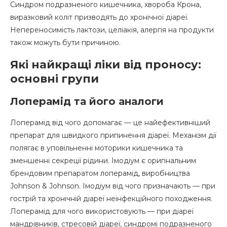
Синдром подразненого кишечника, хвороба Крона,
виразковий коліт призводять до хронічної діареї.
Непереносимість лактози, целіакія, алергія на продукти
також можуть бути причиною.
Які найкращі ліки від проносу:
основні групи
Лоперамід та його аналоги
Лоперамід від чого допомагає — це найефективніший
препарат для швидкого припинення діареї. Механізм дії
полягає в уповільненні моторики кишечника та
зменшенні секреції рідини. Імодіум є оригінальним
брендовим препаратом лоперамід, виробництва
Johnson & Johnson. Імодіум від чого призначають — при
гострій та хронічній діареї неінфекційного походження.
Лоперамід для чого використовують — при діареї
мандрівників, стресовій діареї, синдромі подразненого