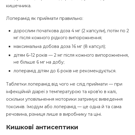
кишечника.
Лоперамід як приймати правильно:
дорослим початкова доза 4 мг (2 капсули), потім по 2
мг після кожного рідкого випорожнення;
максимальна добова доза 16 мг (8 капсул);
дітям 6–12 років — 2 мг після кожного випорожнення,
не більше 6 мг на добу;
лоперамід дітям до 6 років не рекомендується.
Таблетки лоперамід від чого не слід приймати — при
інфекційній діареї з температурою та кров’ю в калі,
оскільки уповільнення моторики затримує виведення
токсинів. Імодіум або лоперамід — це одна й та сама
речовина, різниця лише в виробнику та ціні.
Кишкові антисептики