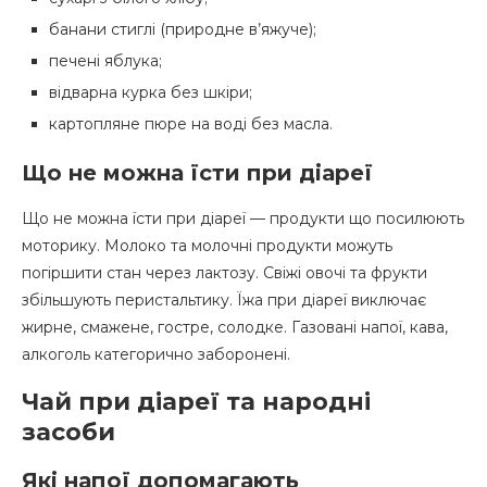
банани стиглі (природне в’яжуче);
печені яблука;
відварна курка без шкіри;
картопляне пюре на воді без масла.
Що не можна їсти при діареї
Що не можна їсти при діареї — продукти що посилюють
моторику. Молоко та молочні продукти можуть
погіршити стан через лактозу. Свіжі овочі та фрукти
збільшують перистальтику. Їжа при діареї виключає
жирне, смажене, гостре, солодке. Газовані напої, кава,
алкоголь категорично заборонені.
Чай при діареї та народні
засоби
Які напої допомагають