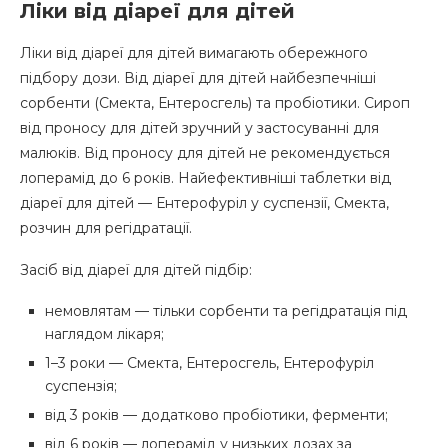
Ліки від діареї для дітей
Ліки від діареї для дітей вимагають обережного
підбору дози. Від діареї для дітей найбезпечніші
сорбенти (Смекта, Ентеросгель) та пробіотики. Сироп
від проносу для дітей зручний у застосуванні для
малюків. Від проносу для дітей не рекомендується
лоперамід до 6 років. Найефективніші таблетки від
діареї для дітей — Ентерофуріл у суспензії, Смекта,
розчин для регідратації.
Засіб від діареї для дітей підбір:
немовлятам — тільки сорбенти та регідратація під
наглядом лікаря;
1–3 роки — Смекта, Ентеросгель, Ентерофуріл
суспензія;
від 3 років — додатково пробіотики, ферменти;
від 6 років — лоперамід у низьких дозах за