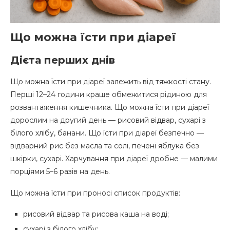
Що можна їсти при діареї
Дієта перших днів
Що можна їсти при діареї залежить від тяжкості стану.
Перші 12–24 години краще обмежитися рідиною для
розвантаження кишечника. Що можна їсти при діареї
дорослим на другий день — рисовий відвар, сухарі з
білого хлібу, банани. Що їсти при діареї безпечно —
відварний рис без масла та солі, печені яблука без
шкірки, сухарі. Харчування при діареї дробне — малими
порціями 5–6 разів на день.
Що можна їсти при проносі список продуктів:
рисовий відвар та рисова каша на воді;
сухарі з білого хлібу;