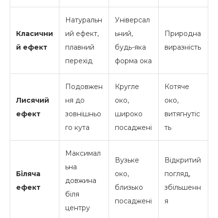
Натуральн
Універсал
Класични
ий ефект,
ьний,
Природна
й ефект
плавний
будь-яка
виразність
перехід
форма ока
Подовжен
Кругле
Котяче
Лисячий
ня до
око,
око,
ефект
зовнішньо
широко
витягнутіс
го кута
посаджені
ть
Максимал
Вузьке
Відкритий
ьна
Біляча
око,
погляд,
довжина
ефект
близько
збільшенн
біля
посаджені
я
центру