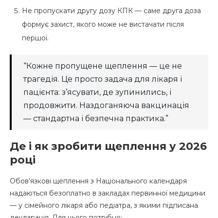
Не пропускати другу дозу КПК — саме друга доза
формує захист, якого може не вистачати після
першої.
“Кожне пропущене щеплення — це не
трагедія. Це просто задача для лікаря і
пацієнта: з’ясувати, де зупинились, і
продовжити. Наздоганяюча вакцинація
— стандартна і безпечна практика.”
Де і як зробити щеплення у 2026
році
Обов’язкові щеплення з Національного календаря
надаються безоплатно в закладах первинної медицини
— у сімейного лікаря або педіатра, з якими підписана
декларація. Для цього потрібно: