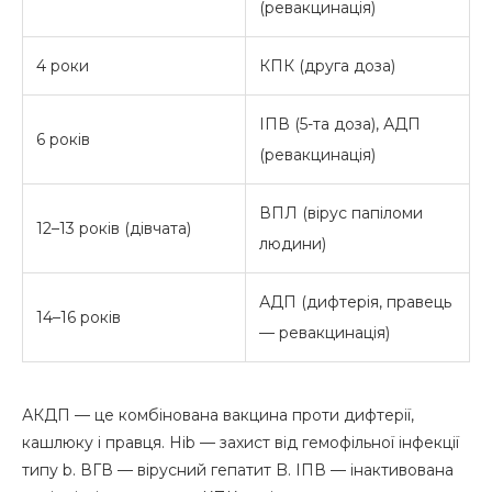
(ревакцинація)
4 роки
КПК (друга доза)
ІПВ (5-та доза), АДП
6 років
(ревакцинація)
ВПЛ (вірус папіломи
12–13 років (дівчата)
людини)
АДП (дифтерія, правець
14–16 років
— ревакцинація)
АКДП — це комбінована вакцина проти дифтерії,
кашлюку і правця. Hib — захист від гемофільної інфекції
типу b. ВГВ — вірусний гепатит B. ІПВ — інактивована