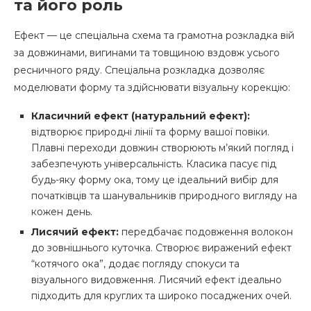
та його роль
Ефект — це спеціальна схема та грамотна розкладка вій
за довжинами, вигинами та товщиною вздовж усього
ресничного ряду. Спеціальна розкладка дозволяє
моделювати форму та здійснювати візуальну корекцію:
Класичний ефект (натуральний ефект):
відтворює природні лінії та форму вашої повіки.
Плавні переходи довжин створюють м’який погляд і
забезпечують універсальність. Класика пасує під
будь-яку форму ока, тому це ідеальний вибір для
початківців та шанувальників природного вигляду на
кожен день.
Лисячий ефект:
передбачає подовження волокон
до зовнішнього куточка. Створює виражений ефект
“котячого ока”, додає погляду спокуси та
візуального видовження. Лисячий ефект ідеально
підходить для круглих та широко посаджених очей.