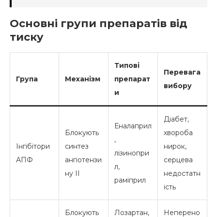
Основні групи препаратів від
тиску
Типові
Перевага
Група
Механізм
препарат
вибору
и
Діабет,
Еналаприл
Блокують
хвороба
,
Інгібітори
синтез
нирок,
лізинопри
АПФ
ангіотензи
серцева
л,
ну II
недостатн
раміприл
ість
Блокують
Лозартан,
Неперено