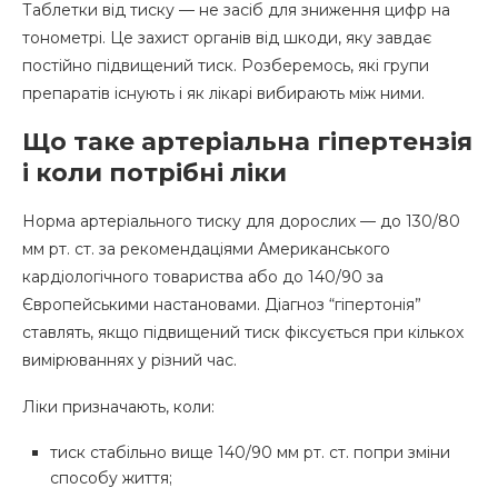
Таблетки від тиску — не засіб для зниження цифр на
тонометрі. Це захист органів від шкоди, яку завдає
постійно підвищений тиск. Розберемось, які групи
препаратів існують і як лікарі вибирають між ними.
Що таке артеріальна гіпертензія
і коли потрібні ліки
Норма артеріального тиску для дорослих — до 130/80
мм рт. ст. за рекомендаціями Американського
кардіологічного товариства або до 140/90 за
Європейськими настановами. Діагноз “гіпертонія”
ставлять, якщо підвищений тиск фіксується при кількох
вимірюваннях у різний час.
Ліки призначають, коли:
тиск стабільно вище 140/90 мм рт. ст. попри зміни
способу життя;