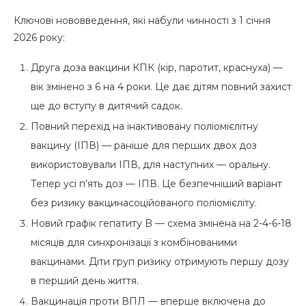
Ключові нововведення, які набули чинності з 1 січня
2026 року:
Друга доза вакцини КПК (кір, паротит, краснуха) —
вік змінено з 6 на 4 роки. Це дає дітям повний захист
ще до вступу в дитячий садок.
Повний перехід на інактивовану поліомієлітну
вакцину (ІПВ) — раніше для перших двох доз
використовували ІПВ, для наступних — оральну.
Тепер усі п’ять доз — ІПВ. Це безпечніший варіант
без ризику вакцинасоційованого поліомієліту.
Новий графік гепатиту B — схема змінена на 2-4-6-18
місяців для синхронізації з комбінованими
вакцинами. Діти груп ризику отримують першу дозу
в перший день життя.
Вакцинація проти ВПЛ — вперше включена до