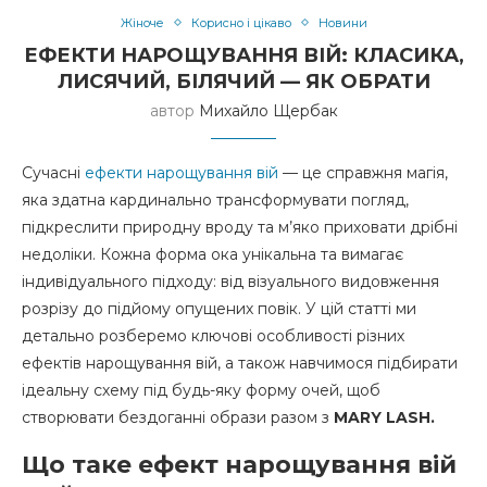
Жіноче
Корисно і цікаво
Новини
ЕФЕКТИ НАРОЩУВАННЯ ВІЙ: КЛАСИКА,
ЛИСЯЧИЙ, БІЛЯЧИЙ — ЯК ОБРАТИ
автор
Михайло Щербак
Сучасні
ефекти нарощування вій
— це справжня магія,
яка здатна кардинально трансформувати погляд,
підкреслити природну вроду та м’яко приховати дрібні
недоліки. Кожна форма ока унікальна та вимагає
індивідуального підходу: від візуального видовження
розрізу до підйому опущених повік. У цій статті ми
детально розберемо ключові особливості різних
ефектів нарощування вій, а також навчимося підбирати
ідеальну схему під будь-яку форму очей, щоб
створювати бездоганні образи разом з
MARY LASH.
Що таке ефект нарощування вій