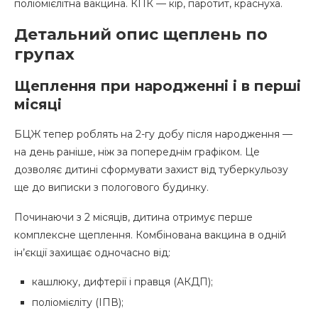
поліомієлітна вакцина. КПК — кір, паротит, краснуха.
Детальний опис щеплень по
групах
Щеплення при народженні і в перші
місяці
БЦЖ тепер роблять на 2-гу добу після народження —
на день раніше, ніж за попереднім графіком. Це
дозволяє дитині сформувати захист від туберкульозу
ще до виписки з пологового будинку.
Починаючи з 2 місяців, дитина отримує перше
комплексне щеплення. Комбінована вакцина в одній
ін’єкції захищає одночасно від:
кашлюку, дифтерії і правця (АКДП);
поліомієліту (ІПВ);