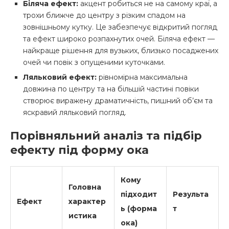
Біляча ефект:
акцент робиться не на самому краї, а
трохи ближче до центру з різким спадом на
зовнішньому кутку. Це забезпечує відкритий погляд
та ефект широко розпахнутих очей. Біляча ефект —
найкраще рішення для вузьких, близько посаджених
очей чи повік з опущеними куточками.
Ляльковий ефект:
рівномірна максимальна
довжина по центру та на більшій частині повіки
створює виражену драматичність, пишний об’єм та
яскравий ляльковий погляд.
Порівняльний аналіз та підбір
ефекту під форму ока
Кому
Головна
підходит
Результа
Ефект
характер
ь (форма
т
истика
ока)