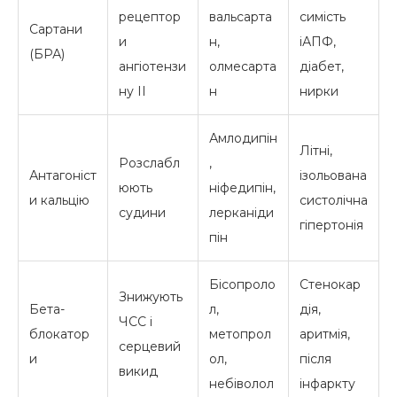
рецептор
вальсарта
симість
Сартани
и
н,
іАПФ,
(БРА)
ангіотензи
олмесарта
діабет,
ну II
н
нирки
Амлодипін
Літні,
Розслабл
,
Антагоніст
ізольована
юють
ніфедипін,
и кальцію
систолічна
судини
лерканіди
гіпертонія
пін
Бісопроло
Стенокар
Знижують
Бета-
л,
дія,
ЧСС і
блокатор
метопрол
аритмія,
серцевий
и
ол,
після
викид
небіволол
інфаркту