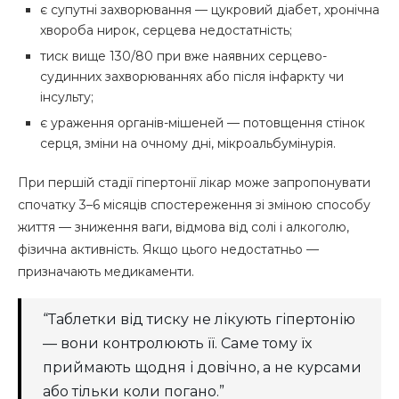
є супутні захворювання — цукровий діабет, хронічна
хвороба нирок, серцева недостатність;
тиск вище 130/80 при вже наявних серцево-
судинних захворюваннях або після інфаркту чи
інсульту;
є ураження органів-мішеней — потовщення стінок
серця, зміни на очному дні, мікроальбумінурія.
При першій стадії гіпертонії лікар може запропонувати
спочатку 3–6 місяців спостереження зі зміною способу
життя — зниження ваги, відмова від солі і алкоголю,
фізична активність. Якщо цього недостатньо —
призначають медикаменти.
“Таблетки від тиску не лікують гіпертонію
— вони контролюють її. Саме тому їх
приймають щодня і довічно, а не курсами
або тільки коли погано.”