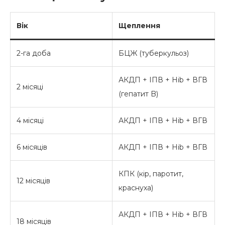
Вік
Щеплення
2-га доба
БЦЖ (туберкульоз)
АКДП + ІПВ + Hib + ВГВ
2 місяці
(гепатит B)
4 місяці
АКДП + ІПВ + Hib + ВГВ
6 місяців
АКДП + ІПВ + Hib + ВГВ
КПК (кір, паротит,
12 місяців
краснуха)
АКДП + ІПВ + Hib + ВГВ
18 місяців