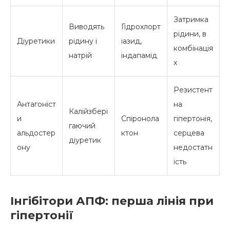
Затримка
Виводять
Гідрохлорт
рідини, в
Діуретики
рідину і
іазид,
комбінація
натрій
індапамід
х
Резистент
Антагоніст
на
Калійзбері
и
Спіронола
гіпертонія,
гаючий
альдостер
ктон
серцева
діуретик
ону
недостатн
ість
Інгібітори АПФ: перша лінія при
гіпертонії