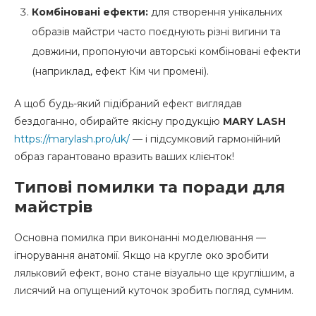
Комбіновані ефекти:
для створення унікальних
образів майстри часто поєднують різні вигини та
довжини, пропонуючи авторські комбіновані ефекти
(наприклад, ефект Кім чи промені).
А щоб будь-який підібраний ефект виглядав
бездоганно, обирайте якісну продукцію
MARY LASH
https://marylash.pro/uk/
— і підсумковий гармонійний
образ гарантовано вразить ваших клієнток!
Типові помилки та поради для
майстрів
Основна помилка при виконанні моделювання —
ігнорування анатомії. Якщо на кругле око зробити
ляльковий ефект, воно стане візуально ще круглішим, а
лисячий на опущений куточок зробить погляд сумним.