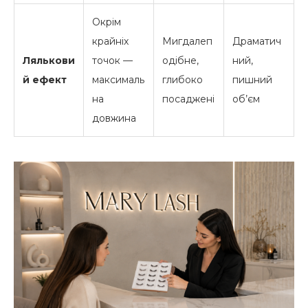
Окрім
крайніх
Мигдалеп
Драматич
Лялькови
точок —
одібне,
ний,
й ефект
максималь
глибоко
пишний
на
посаджені
об’єм
довжина