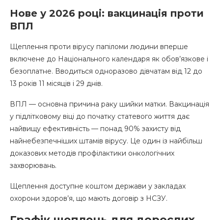
Нове у 2026 році: вакцинація проти
ВПЛ
Щеплення проти вірусу папіломи людини вперше
включене до Національного календаря як обов’язкове і
безоплатне. Вводиться одноразово дівчатам від 12 до
13 років 11 місяців і 29 днів.
ВПЛ — основна причина раку шийки матки. Вакцинація
у підлітковому віці до початку статевого життя дає
найвищу ефективність — понад 90% захисту від
найнебезпечніших штамів вірусу. Це один із найбільш
доказових методів профілактики онкологічних
захворювань.
Щеплення доступне коштом держави у закладах
охорони здоров’я, що мають договір з НСЗУ.
Графік щеплень для дорослих