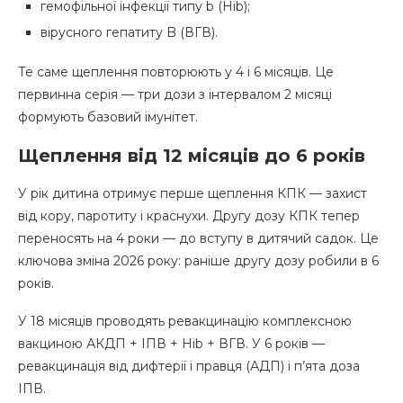
гемофільної інфекції типу b (Hib);
вірусного гепатиту B (ВГВ).
Те саме щеплення повторюють у 4 і 6 місяців. Це
первинна серія — три дози з інтервалом 2 місяці
формують базовий імунітет.
Щеплення від 12 місяців до 6 років
У рік дитина отримує перше щеплення КПК — захист
від кору, паротиту і краснухи. Другу дозу КПК тепер
переносять на 4 роки — до вступу в дитячий садок. Це
ключова зміна 2026 року: раніше другу дозу робили в 6
років.
У 18 місяців проводять ревакцинацію комплексною
вакциною АКДП + ІПВ + Hib + ВГВ. У 6 років —
ревакцинація від дифтерії і правця (АДП) і п’ята доза
ІПВ.