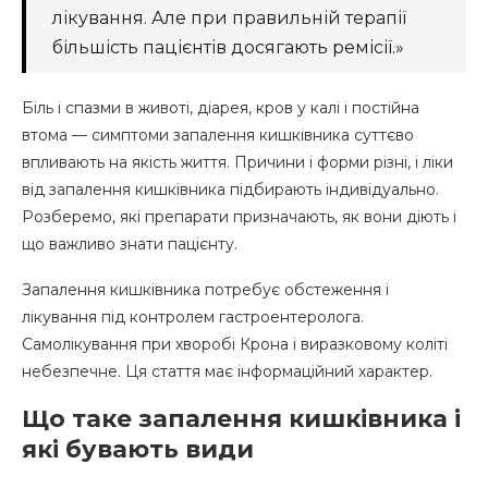
лікування. Але при правильній терапії
більшість пацієнтів досягають ремісії.»
Біль і спазми в животі, діарея, кров у калі і постійна
втома — симптоми запалення кишківника суттєво
впливають на якість життя. Причини і форми різні, і ліки
від запалення кишківника підбирають індивідуально.
Розберемо, які препарати призначають, як вони діють і
що важливо знати пацієнту.
Запалення кишківника потребує обстеження і
лікування під контролем гастроентеролога.
Самолікування при хворобі Крона і виразковому коліті
небезпечне. Ця стаття має інформаційний характер.
Що таке запалення кишківника і
які бувають види