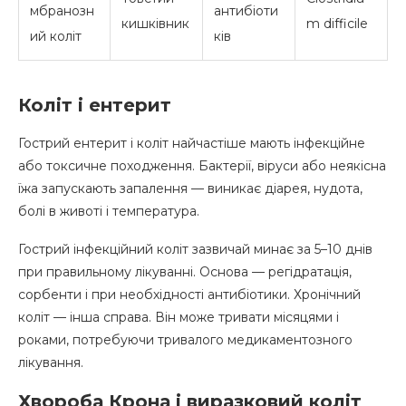
мбранозн
антибіоти
кишківник
m difficile
ий коліт
ків
Коліт і ентерит
Гострий ентерит і коліт найчастіше мають інфекційне
або токсичне походження. Бактерії, віруси або неякісна
їжа запускають запалення — виникає діарея, нудота,
болі в животі і температура.
Гострий інфекційний коліт зазвичай минає за 5–10 днів
при правильному лікуванні. Основа — регідратація,
сорбенти і при необхідності антибіотики. Хронічний
коліт — інша справа. Він може тривати місяцями і
роками, потребуючи тривалого медикаментозного
лікування.
Хвороба Крона і виразковий коліт