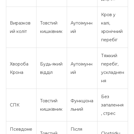
Кров у
Виразков
Товстий
Аутоімунн
калі,
ий коліт
кишківник
ий
хронічний
перебіг
Тяжкий
Хвороба
Будь-який
Аутоімунн
перебіг,
Крона
відділ
ий
ускладнен
ня
Без
Товстий
Функціона
СПК
запалення
кишківник
льний
, стрес
Псевдоме
Після
Товстий
Clostridiu