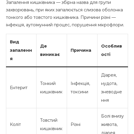
Запалення кишківника — збірна назва для групи
захворювань, при яких запалюється слизова оболонка
тонкого або товстого кишківника. Причини різні —
інфекція, аутоімунний процес, порушення мікрофлори.
Вид
Де
Особлив
запаленн
Причина
виникає
ості
я
Діарея,
Тонкий
Інфекція,
нудота,
Ентерит
кишківник
токсини
зневодне
ння
Болі внизу
Товстий
Коліт
Різні
живота,
кишківник
діарея