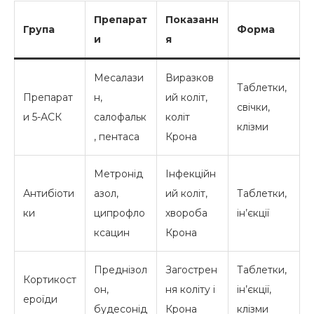
Препарат
Показанн
Група
Форма
и
я
Месалази
Виразков
Таблетки,
Препарат
н,
ий коліт,
свічки,
и 5-АСК
салофальк
коліт
клізми
, пентаса
Крона
Метронід
Інфекційн
Антибіоти
азол,
ий коліт,
Таблетки,
ки
ципрофло
хвороба
ін’єкції
ксацин
Крона
Преднізол
Загострен
Таблетки,
Кортикост
он,
ня коліту і
ін’єкції,
ероїди
будесонід
Крона
клізми