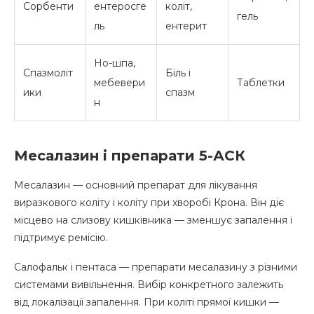
Сорбенти
ентеросге
коліт,
гель
ль
ентерит
Но-шпа,
Спазмоліт
Біль і
мебевери
Таблетки
ики
спазм
н
Месалазин і препарати 5-АСК
Месалазин — основний препарат для лікування
виразкового коліту і коліту при хворобі Крона. Він діє
місцево на слизову кишківника — зменшує запалення і
підтримує ремісію.
Салофальк і пентаса — препарати месалазину з різними
системами вивільнення. Вибір конкретного залежить
від локалізації запалення. При коліті прямої кишки —