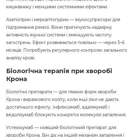
кишківнику і меншими системними ефектами.
Азатіоприн і меркаптопурин — імуносупресори для
підтримання ремісії. Вони пригнічують надмірну
активність імунної системи і зменшують частоту
загострень. Ефект розвивається повільно — через 3–6
місяців. Потребують регулярного контролю загального
аналізу крові.
Біологічна терапія при хворобі
Крона
Біологічні препарати — для тяжких форм хвороби
Крона і виразкового коліту, коли інші ліки не дають
достатнього ефекту. Інфліксимаб, адалімумаб і
ведолізумаб блокують конкретні молекули запалення.
Устекінумаб — новіший біологічний препарат для
хвороби Крона. Він діє на інший механізм запалення і