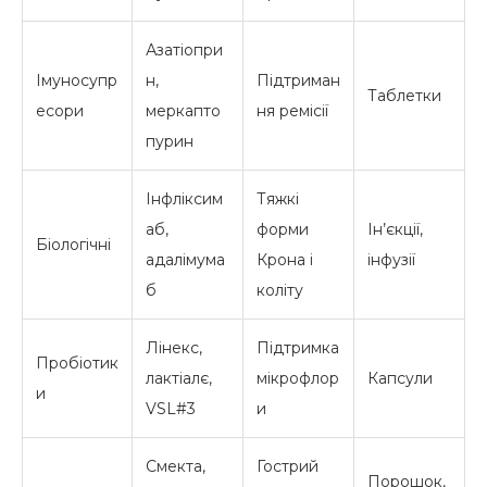
Азатіопри
Імуносупр
н,
Підтриман
Таблетки
есори
меркапто
ня ремісії
пурин
Інфліксим
Тяжкі
аб,
форми
Ін’єкції,
Біологічні
адалімума
Крона і
інфузії
б
коліту
Лінекс,
Підтримка
Пробіотик
лактіалє,
мікрофлор
Капсули
и
VSL#3
и
Смекта,
Гострий
Порошок,