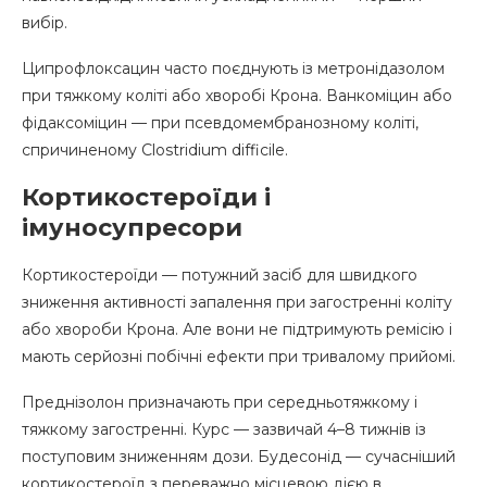
вибір.
Ципрофлоксацин часто поєднують із метронідазолом
при тяжкому коліті або хворобі Крона. Ванкоміцин або
фідаксоміцин — при псевдомембранозному коліті,
спричиненому Clostridium difficile.
Кортикостероїди і
імуносупресори
Кортикостероїди — потужний засіб для швидкого
зниження активності запалення при загостренні коліту
або хвороби Крона. Але вони не підтримують ремісію і
мають серйозні побічні ефекти при тривалому прийомі.
Преднізолон призначають при середньотяжкому і
тяжкому загостренні. Курс — зазвичай 4–8 тижнів із
поступовим зниженням дози. Будесонід — сучасніший
кортикостероїд з переважно місцевою дією в