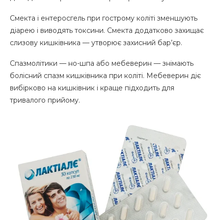
Смекта і ентеросгель при гострому коліті зменшують
діарею і виводять токсини. Смекта додатково захищає
слизову кишківника — утворює захисний бар’єр.
Спазмолітики — но-шпа або мебеверин — знімають
болісний спазм кишківника при коліті. Мебеверин діє
вибірково на кишківник і краще підходить для
тривалого прийому.