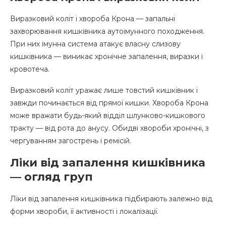
Виразковий коліт і хвороба Крона — запальні
захворювання кишківника аутоімунного походження.
При них імунна система атакує власну слизову
кишківника — виникає хронічне запалення, виразки і
кровотеча.
Виразковий коліт уражає лише товстий кишківник і
завжди починається від прямої кишки. Хвороба Крона
може вражати будь-який відділ шлунково-кишкового
тракту — від рота до анусу. Обидві хвороби хронічні, з
чергуванням загострень і ремісій.
Ліки від запалення кишківника
— огляд груп
Ліки від запалення кишківника підбирають залежно від
форми хвороби, її активності і локалізації.