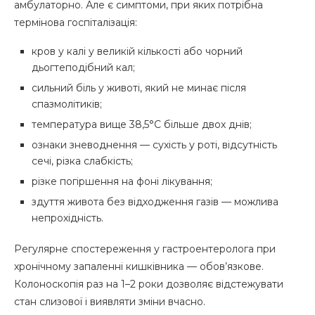
амбулаторно. Але є симптоми, при яких потрібна
термінова госпіталізація:
кров у калі у великій кількості або чорний
дьогтеподібний кал;
сильний біль у животі, який не минає після
спазмолітиків;
температура вище 38,5°С більше двох днів;
ознаки зневоднення — сухість у роті, відсутність
сечі, різка слабкість;
різке погіршення на фоні лікування;
здуття живота без відходження газів — можлива
непрохідність.
Регулярне спостереження у гастроентеролога при
хронічному запаленні кишківника — обов’язкове.
Колоноскопія раз на 1–2 роки дозволяє відстежувати
стан слизової і виявляти зміни вчасно.