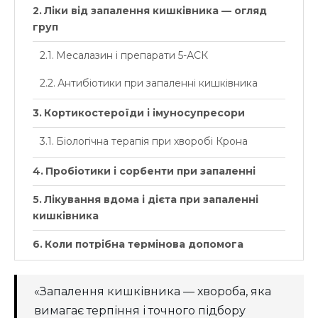
Ліки від запалення кишківника — огляд
груп
Месалазин і препарати 5-АСК
Антибіотики при запаленні кишківника
Кортикостероїди і імуносупресори
Біологічна терапія при хворобі Крона
Пробіотики і сорбенти при запаленні
Лікування вдома і дієта при запаленні
кишківника
Коли потрібна термінова допомога
«Запалення кишківника — хвороба, яка
вимагає терпіння і точного підбору