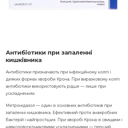
Антибіотики при запаленні
кишківника
Антибіотики призначають при інфекційному коліті і
деяких формах хвороби Крона. При виразковому коліті
антибіотики використовують рідше — лише при
ускладненнях.
Метронідазол — один із основних антибіотиків при
запаленні кишківника. Ефективний проти анаеробних
бактерій і найпростіших. При хворобі Крона зі свищами і
навколовідхідниковими ускладненнями — перший