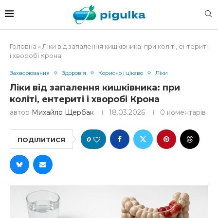
Головна
»
Ліки від запалення кишківника: при коліті, ентериті
і хворобі Крона
Захворювання
Здоров'я
Корисно і цікаво
Ліки
Ліки від запалення кишківника: при
коліті, ентериті і хворобі Крона
автор
Михайло Щербак
18.03.2026
0 коментарів
0
ПОДІЛИТИСЯ