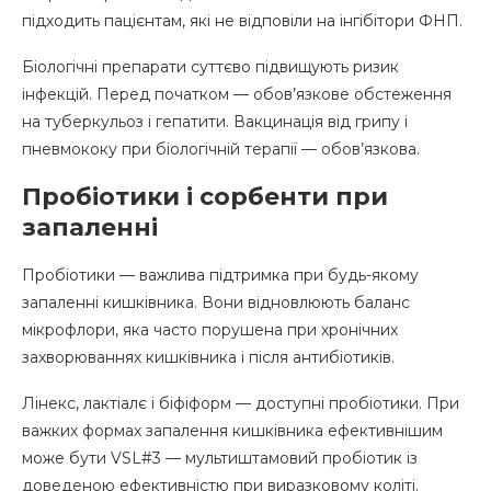
підходить пацієнтам, які не відповіли на інгібітори ФНП.
Біологічні препарати суттєво підвищують ризик
інфекцій. Перед початком — обов’язкове обстеження
на туберкульоз і гепатити. Вакцинація від грипу і
пневмококу при біологічній терапії — обов’язкова.
Пробіотики і сорбенти при
запаленні
Пробіотики — важлива підтримка при будь-якому
запаленні кишківника. Вони відновлюють баланс
мікрофлори, яка часто порушена при хронічних
захворюваннях кишківника і після антибіотиків.
Лінекс, лактіалє і біфіформ — доступні пробіотики. При
важких формах запалення кишківника ефективнішим
може бути VSL#3 — мультиштамовий пробіотик із
доведеною ефективністю при виразковому коліті.