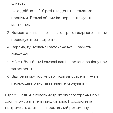
слизову.
Їжте дрібно — 5–6 разів на день невеликими
порціями. Великі об’єми їжі перевантажують
кишківник.
Відмовтеся від алкоголю, гострого і жирного — вони
провокують загострення.
Варена, тушкована і запечена їжа — замість
смаженої.
М’ясні бульйони і слизові каші — основа раціону при
загостренні.
Відновіть їжу поступово після загострення — не
переходьте різко на звичайне харчування.
Стрес — один із головних тригерів загострення при
хронічному запаленні кишківника. Психологічна
підтримка, медитація і нормальний режим сну