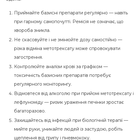
Приймайте базисні препарати регулярно — навіть
при гарному самопочутті. Ремісія не означає, що
хвороба зникла.
Не скасовуйте і не змінюйте дозу самостійно —
різка відміна метотрексату може спровокувати
загострення.
Контролюйте аналізи крові за графіком —
токсичність базисних препаратів потребує
регулярного моніторингу.
Відмовтеся від алкоголю при прийомі метотрексату і
лефлуноміду — ризик ураження печінки зростає
багаторазово.
Захищайтесь від інфекцій при біологічній терапії —
мийте руки, уникайте людей із застудою, робіть
щеплення від грипу і пневмококу.