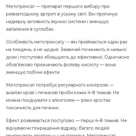
Метотрексат — препарат першого вибору при
ревматоїдному артриті в усьому світі. Він пригнічує
надмірну активність імунної системи і зменшує
запалення в суглобах.
Особливість метотрексату — він приймається один раз
на тиждень, а не щодня. Зазвичай починають із низької
дози і поступово збільшують до ефективної. Одночасно
обов’язково призначають фолієву кислоту — вона
зменшує побічні ефекти.
Метотрексат потребує регулярного контролю —
аналізи крові і печінкові проби кожні 4–8 тижнів. Не
можна поєднувати з алкоголем — різко зростає
токсичність для печінки.
Ефект розвивається поступово — перші 4–8 тижнів. Не
відчуваючи покращення відразу, багато людей
припиняють прийом — і це помилка. Метотрексат