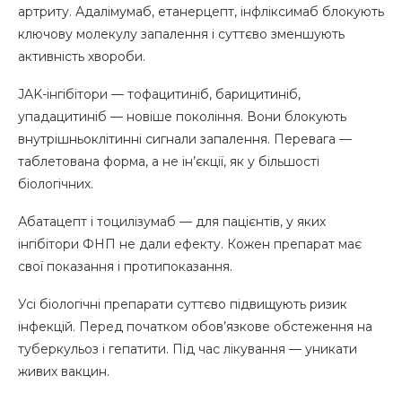
артриту. Адалімумаб, етанерцепт, інфліксимаб блокують
ключову молекулу запалення і суттєво зменшують
активність хвороби.
JAK-інгібітори — тофацитиніб, барицитиніб,
упадацитиніб — новіше покоління. Вони блокують
внутрішньоклітинні сигнали запалення. Перевага —
таблетована форма, а не ін’єкції, як у більшості
біологічних.
Абатацепт і тоцилізумаб — для пацієнтів, у яких
інгібітори ФНП не дали ефекту. Кожен препарат має
свої показання і протипоказання.
Усі біологічні препарати суттєво підвищують ризик
інфекцій. Перед початком обов’язкове обстеження на
туберкульоз і гепатити. Під час лікування — уникати
живих вакцин.