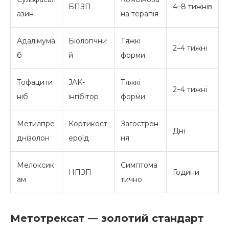
БПЗП
4–8 тижнів
азин
на терапія
Адалімума
Біологічни
Тяжкі
2–4 тижні
б
й
форми
Тофацити
JAK-
Тяжкі
2–4 тижні
ніб
інгібітор
форми
Метилпре
Кортикост
Загострен
Дні
днізолон
ероїд
ня
Мелоксик
Симптома
НПЗП
Години
ам
тично
Метотрексат — золотий стандарт