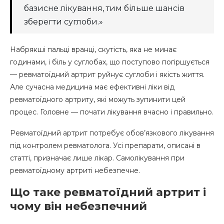
базисне лікування, тим більше шансів
зберегти суглоби.»
Набрякші пальці вранці, скутість, яка не минає
годинами, і біль у суглобах, що поступово погіршується
— ревматоїдний артрит руйнує суглоби і якість життя.
Але сучасна медицина має ефективні ліки від
ревматоїдного артриту, які можуть зупинити цей
процес. Головне — почати лікування вчасно і правильно.
Ревматоїдний артрит потребує обов’язкового лікування
під контролем ревматолога. Усі препарати, описані в
статті, призначає лише лікар. Самолікування при
ревматоїдному артриті небезпечне.
Що таке ревматоїдний артрит і
чому він небезпечний