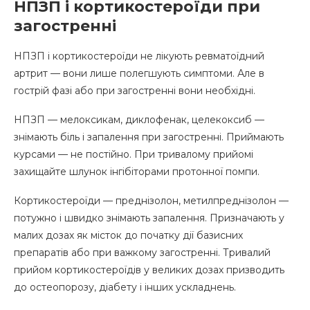
НПЗП і кортикостероїди при
загостренні
НПЗП і кортикостероїди не лікують ревматоїдний
артрит — вони лише полегшують симптоми. Але в
гострій фазі або при загостренні вони необхідні.
НПЗП — мелоксикам, диклофенак, целекоксиб —
знімають біль і запалення при загостренні. Приймають
курсами — не постійно. При тривалому прийомі
захищайте шлунок інгібіторами протонної помпи.
Кортикостероїди — преднізолон, метилпреднізолон —
потужно і швидко знімають запалення. Призначають у
малих дозах як місток до початку дії базисних
препаратів або при важкому загостренні. Тривалий
прийом кортикостероїдів у великих дозах призводить
до остеопорозу, діабету і інших ускладнень.