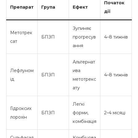
Початок
Препарат
Група
Ефект
дії
Зупиняє
Метотрек
БПЗП
прогресув
4–8 тижнів
сат
ання
Альтернат
Лефлуном
ива
БПЗП
4–8 тижнів
ід
метотрекс
ату
Легкі
Гідроксих
БПЗП
форми,
2–4 місяці
лорохін
комбінація
Сульфасал
Комбінова