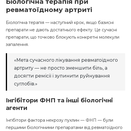
Біологічна терапія при
ревматоїдному артриті
Біологічна терапія — наступний крок, якщо базисні
препарати не дають достатнього ефекту. Це сучасні
препарати, що точково блокують конкретні молекули
запалення.
«Мета сучасного лікування ревматоїдного
артриту — не просто зменшити біль, а
досягти ремісії і зупинити руйнування
суглобів.»
Інгібітори ФНП та інші біологічні
агенти
Інгібітори фактора некрозу пухлин — ФНП — були
першими біологічними препаратами від ревматоїдного