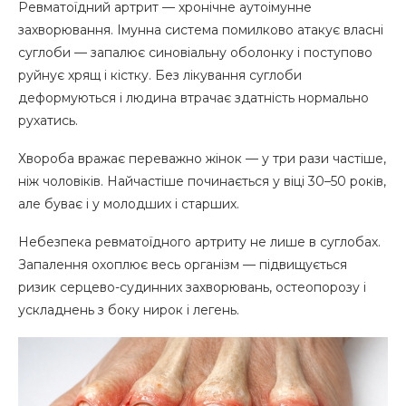
Ревматоїдний артрит — хронічне аутоімунне
захворювання. Імунна система помилково атакує власні
суглоби — запалює синовіальну оболонку і поступово
руйнує хрящ і кістку. Без лікування суглоби
деформуються і людина втрачає здатність нормально
рухатись.
Хвороба вражає переважно жінок — у три рази частіше,
ніж чоловіків. Найчастіше починається у віці 30–50 років,
але буває і у молодших і старших.
Небезпека ревматоїдного артриту не лише в суглобах.
Запалення охоплює весь організм — підвищується
ризик серцево-судинних захворювань, остеопорозу і
ускладнень з боку нирок і легень.