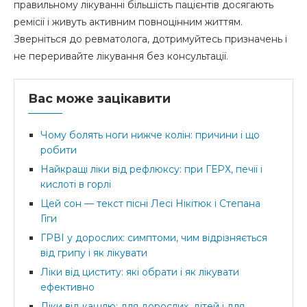
правильному лікуванні більшість пацієнтів досягають
ремісії і живуть активним повноцінним життям.
Зверніться до ревматолога, дотримуйтесь призначень і
не переривайте лікування без консультації.
Вас може зацікавити
Чому болять ноги нижче колін: причини і що
робити
Найкращі ліки від рефлюксу: при ГЕРХ, печії і
кислоті в горлі
Цей сон — текст пісні Лесі Нікітюк і Степана
Гіги
ГРВІ у дорослих: симптоми, чим відрізняється
від грипу і як лікувати
Ліки від циститу: які обрати і як лікувати
ефективно
Ліки від кашлю: для дорослих, дітей і для