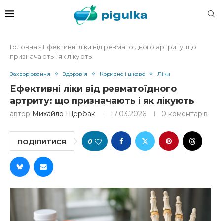
Головна
»
Ефективні ліки від ревматоїдного артриту: що
призначають і як лікують
Захворювання
Здоров'я
Корисно і цікаво
Ліки
Ефективні ліки від ревматоїдного
артриту: що призначають і як лікують
автор
Михайло Щербак
17.03.2026
0 коментарів
0
ПОДІЛИТИСЯ