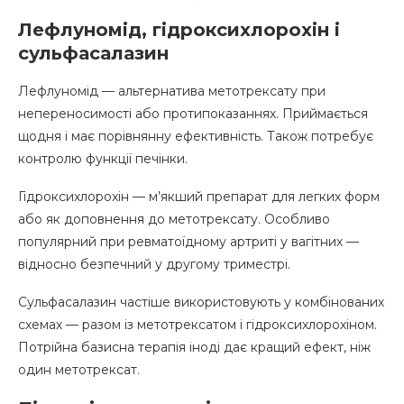
Лефлуномід, гідроксихлорохін і
сульфасалазин
Лефлуномід — альтернатива метотрексату при
непереносимості або протипоказаннях. Приймається
щодня і має порівнянну ефективність. Також потребує
контролю функції печінки.
Гідроксихлорохін — м’якший препарат для легких форм
або як доповнення до метотрексату. Особливо
популярний при ревматоїдному артриті у вагітних —
відносно безпечний у другому триместрі.
Сульфасалазин частіше використовують у комбінованих
схемах — разом із метотрексатом і гідроксихлорохіном.
Потрійна базисна терапія іноді дає кращий ефект, ніж
один метотрексат.