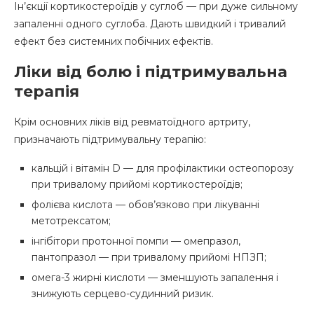
Ін’єкції кортикостероїдів у суглоб — при дуже сильному
запаленні одного суглоба. Дають швидкий і тривалий
ефект без системних побічних ефектів.
Ліки від болю і підтримувальна
терапія
Крім основних ліків від ревматоїдного артриту,
призначають підтримувальну терапію:
кальцій і вітамін D — для профілактики остеопорозу
при тривалому прийомі кортикостероїдів;
фолієва кислота — обов’язково при лікуванні
метотрексатом;
інгібітори протонної помпи — омепразол,
пантопразол — при тривалому прийомі НПЗП;
омега-3 жирні кислоти — зменшують запалення і
знижують серцево-судинний ризик.