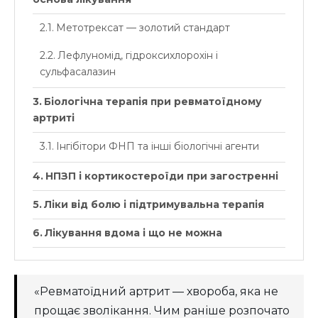
Метотрексат — золотий стандарт
Лефлуномід, гідроксихлорохін і
сульфасалазин
Біологічна терапія при ревматоїдному
артриті
Інгібітори ФНП та інші біологічні агенти
НПЗП і кортикостероїди при загостренні
Ліки від болю і підтримувальна терапія
Лікування вдома і що не можна
Коли потрібна термінова консультація
«Ревматоїдний артрит — хвороба, яка не
прощає зволікання. Чим раніше розпочато