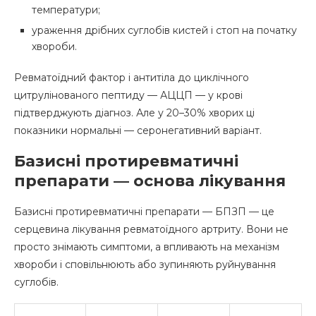
температури;
ураження дрібних суглобів кистей і стоп на початку
хвороби.
Ревматоїдний фактор і антитіла до циклічного
цитрулінованого пептиду — АЦЦП — у крові
підтверджують діагноз. Але у 20–30% хворих ці
показники нормальні — серонегативний варіант.
Базисні протиревматичні
препарати — основа лікування
Базисні протиревматичні препарати — БПЗП — це
серцевина лікування ревматоїдного артриту. Вони не
просто знімають симптоми, а впливають на механізм
хвороби і сповільнюють або зупиняють руйнування
суглобів.