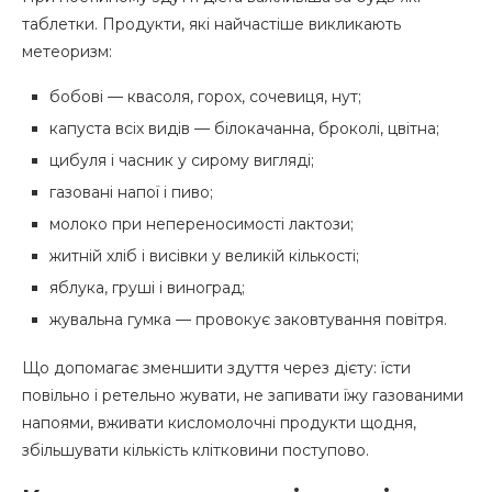
таблетки. Продукти, які найчастіше викликають
метеоризм:
бобові — квасоля, горох, сочевиця, нут;
капуста всіх видів — білокачанна, броколі, цвітна;
цибуля і часник у сирому вигляді;
газовані напої і пиво;
молоко при непереносимості лактози;
житній хліб і висівки у великій кількості;
яблука, груші і виноград;
жувальна гумка — провокує заковтування повітря.
Що допомагає зменшити здуття через дієту: їсти
повільно і ретельно жувати, не запивати їжу газованими
напоями, вживати кисломолочні продукти щодня,
збільшувати кількість клітковини поступово.