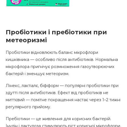
Пробіотики і пребіотики при
метеоризмі
Пробіотики відновлюють баланс мікрофлори
кишківника — особливо після антибіотиків. Нормальна
мікрофлора пригнічує розмноження газоутворюючих
бактерій і зменшує метеоризм.
Лінекс, лактіалє, біфіформ — популярні пробіотики при
здутті після антибіотиків. Ефект від пробіотиків не
миттєвий — помітне покращення настає через 1–2 тижні
регулярного прийому.
Пребіотики — це живлення для корисних бактерій.
Інулін і лактулоза стимулюють ріст корисної мікрофлори.