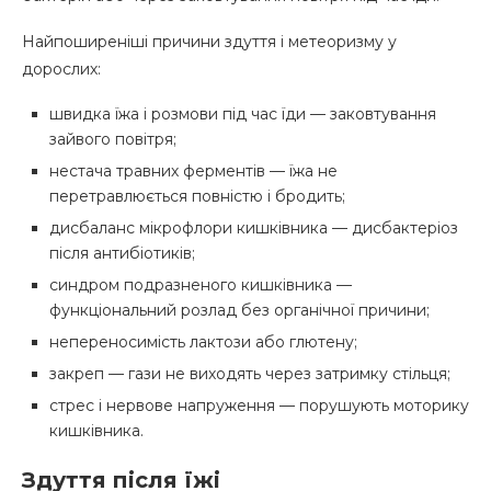
Найпоширеніші причини здуття і метеоризму у
дорослих:
швидка їжа і розмови під час їди — заковтування
зайвого повітря;
нестача травних ферментів — їжа не
перетравлюється повністю і бродить;
дисбаланс мікрофлори кишківника — дисбактеріоз
після антибіотиків;
синдром подразненого кишківника —
функціональний розлад без органічної причини;
непереносимість лактози або глютену;
закреп — гази не виходять через затримку стільця;
стрес і нервове напруження — порушують моторику
кишківника.
Здуття після їжі