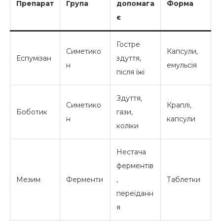
Препарат
Група
допомага
Форма
є
Гостре
Симетико
Капсули,
Еспумізан
здуття,
н
емульсія
після їжі
Здуття,
Симетико
Краплі,
Боботик
гази,
н
капсули
коліки
Нестача
ферментів
Мезим
Ферменти
,
Таблетки
переїданн
я