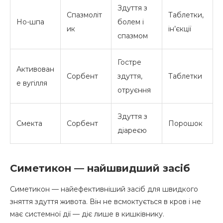
Здуття з
Спазмоліт
Таблетки,
Но-шпа
болем і
ик
ін’єкції
спазмом
Гостре
Активован
Сорбент
здуття,
Таблетки
е вугілля
отруєння
Здуття з
Смекта
Сорбент
Порошок
діареєю
Симетикон — найшвидший засіб
Симетикон — найефективніший засіб для швидкого
зняття здуття живота. Він не всмоктується в кров і не
має системної дії — діє лише в кишківнику.