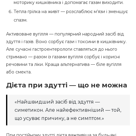
моторику кишківника і допомагає газам виходити.
Тепла грілка на живіт — розслаблює м’язи і зменшує
спазм.
Активоване вугілля — популярний народний засіб від
здуття і газів. Воно сорбує гази і токсини в кишківнику.
Але сучасні гастроентерологи ставляться до нього
стримано — разом із газами вугілля сорбує і корисні
речовини та ліки. Краща альтернатива — біле вугілля
або смекта.
Дієта при здутті — що не можна
«Найшвидший засіб від здуття —
симетикон. Але найефективніший — той,
що усуває причину, а не симптом.»
При постійному здутті дієта важливіша за будь-які