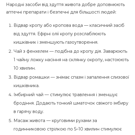
Народні засоби від здуття живота добре доповнюють
аптечні препарати і безпечні для більшості людей:
Відвар кропу або кропова вода — класичний засіб
від здуття. Ефірні олії кропу розслаблюють
кишківник і зменшують газоутворення.
Чай з фенхелем — подібна до кропу дія. Заварюють
1 чайну ложку насіння на склянку окропу, настоюють
10 хвилин.
Відвар ромашки — знімає спазм і запалення слизової
кишківника.
Імбирний чай — стимулює травлення і зменшує
бродіння. Додають тонкий шматочок свіжого імбиру
в гарячу воду.
Масаж живота — круговими рухами за
годинниковою стрілкою по 5–10 хвилин стимулює