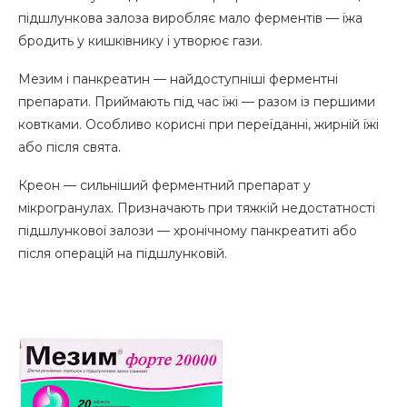
підшлункова залоза виробляє мало ферментів — їжа
бродить у кишківнику і утворює гази.
Мезим і панкреатин — найдоступніші ферментні
препарати. Приймають під час їжі — разом із першими
ковтками. Особливо корисні при переїданні, жирній їжі
або після свята.
Креон — сильніший ферментний препарат у
мікрогранулах. Призначають при тяжкій недостатності
підшлункової залози — хронічному панкреатиті або
після операцій на підшлунковій.