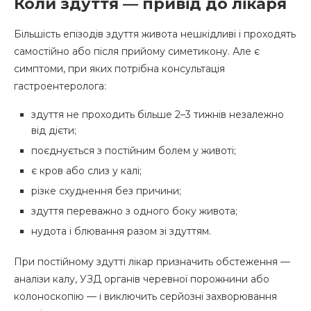
Коли здуття — привід до лікаря
Більшість епізодів здуття живота нешкідливі і проходять
самостійно або після прийому симетикону. Але є
симптоми, при яких потрібна консультація
гастроентеролога:
здуття не проходить більше 2–3 тижнів незалежно
від дієти;
поєднується з постійним болем у животі;
є кров або слиз у калі;
різке схуднення без причини;
здуття переважно з одного боку живота;
нудота і блювання разом зі здуттям.
При постійному здутті лікар призначить обстеження —
аналізи калу, УЗД органів черевної порожнини або
колоноскопію — і виключить серйозні захворювання