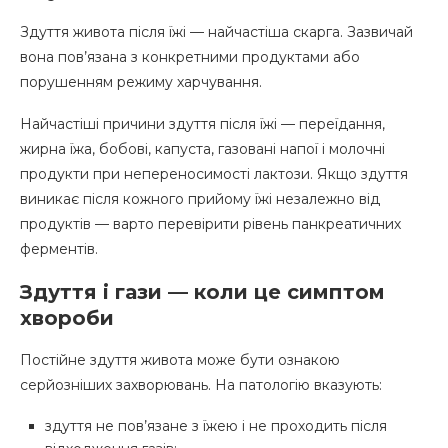
Здуття живота після їжі — найчастіша скарга. Зазвичай
вона пов’язана з конкретними продуктами або
порушенням режиму харчування.
Найчастіші причини здуття після їжі — переїдання,
жирна їжа, бобові, капуста, газовані напої і молочні
продукти при непереносимості лактози. Якщо здуття
виникає після кожного прийому їжі незалежно від
продуктів — варто перевірити рівень панкреатичних
ферментів.
Здуття і гази — коли це симптом
хвороби
Постійне здуття живота може бути ознакою
серйозніших захворювань. На патологію вказують:
здуття не пов’язане з їжею і не проходить після