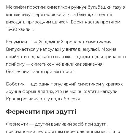
Механізм простий: симетикон руйнує бульбашки газу в
кишківнику, перетворюючи їх на більші, які легше
виходять природним шляхом. Ефект настає протягом
15–30 хвилин.
Еспумізан — найвідоміший препарат симетикону.
Випускається у капсулах і у вигляді емульсії. Можна
приймати під час або після їжі. Підходить для тривалого
прийому — симетикон не викликає звикання і
безпечний навіть при вагітності.
Боботик — ще один популярний симетикон у краплях.
Зручна форма для тих, хто не може ковтати капсули.
Краплі розчиняють у воді або соку.
Ферменти при здутті
Ферменти — другий важливий засіб при здутті,
пов’язаному з недостатнім перетравленням їжі. Якщо