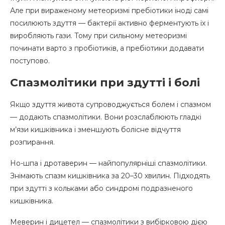
Але при вираженому метеоризмі пребіотики іноді самі
посилюють здуття — бактерії активно ферментують їх і
виробляють гази. Тому при сильному метеоризмі
починати варто з пробіотиків, а пребіотики додавати
поступово.
Спазмолітики при здутті і болі
Якщо здуття живота супроводжується болем і спазмом
— додають спазмолітики. Вони розслаблюють гладкі
м’язи кишківника і зменшують болісне відчуття
розпирання.
Но-шпа і дротаверин — найпопулярніші спазмолітики.
Знімають спазм кишківника за 20–30 хвилин. Підходять
при здутті з кольками або синдромі подразненого
кишківника.
Меверин і дицетел — спазмолітики з вибірковою дією