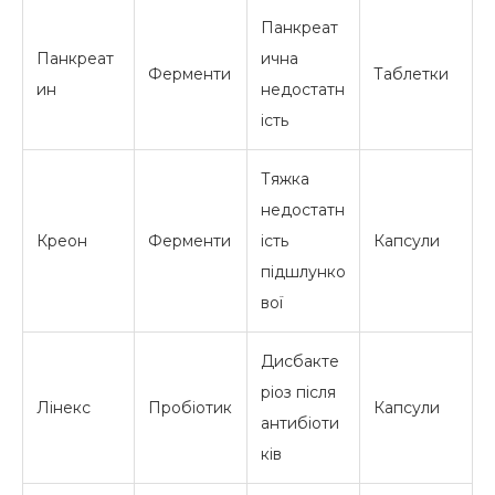
Панкреат
Панкреат
ична
Ферменти
Таблетки
ин
недостатн
ість
Тяжка
недостатн
Креон
Ферменти
ість
Капсули
підшлунко
вої
Дисбакте
ріоз після
Лінекс
Пробіотик
Капсули
антибіоти
ків