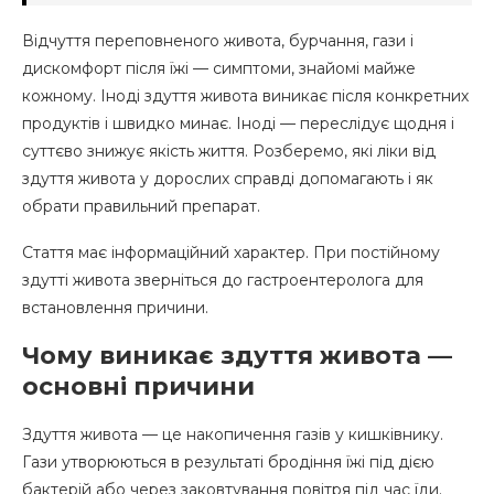
Відчуття переповненого живота, бурчання, гази і
дискомфорт після їжі — симптоми, знайомі майже
кожному. Іноді здуття живота виникає після конкретних
продуктів і швидко минає. Іноді — переслідує щодня і
суттєво знижує якість життя. Розберемо, які ліки від
здуття живота у дорослих справді допомагають і як
обрати правильний препарат.
Стаття має інформаційний характер. При постійному
здутті живота зверніться до гастроентеролога для
встановлення причини.
Чому виникає здуття живота —
основні причини
Здуття живота — це накопичення газів у кишківнику.
Гази утворюються в результаті бродіння їжі під дією
бактерій або через заковтування повітря під час їди.