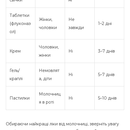
Таблетки
Жінки,
Не
(флуконаз
1–2 дні
чоловіки
завжди
ол)
Чоловіки,
Крем
Ні
3–7 днів
жінки
Гель/
Немовлят
Ні
5–7 днів
краплі
а, діти
Молочниц
Пастилки
Ні
5–10 днів
я в роті
Обираючи найкращі ліки від молочниці, зверніть увагу