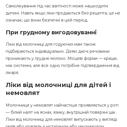
Самолікування під час вагітності може нашкодити
дитині. Навіть якщо ліки продаються без рецепта, це не
означає, що вони безпечні в цей період.
При грудному вигодовуванні
Ліки від молочниці для годуючих мам також
підбираються індивідуально. Деякі діючі речовини
проникають у грудне молоко. Місцеві форми — краще,
ніж системні, але все одно потрібне підтвердження від
лікаря.
Ліки від молочниці для дітей і
немовлят
Молочниця у немовлят найчастіше проявляється у роті
— білий наліт на яснах, язику, внутрішній поверхні щік.
Ліки від молочниці для немовлят випускають у вигляді
гелів або крапель з ністатином або міконазолом.