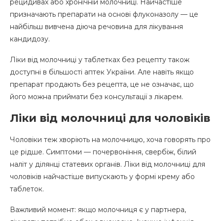
рецидивах або хронічній молочниці. Найчастіше
призначають препарати на основі флуконазолу — це
найбільш вивчена діюча речовина для лікування
кандидозу.
Ліки від молочниці у таблетках без рецепту також
доступні в більшості аптек України. Але навіть якщо
препарат продають без рецепта, це не означає, що
його можна приймати без консультації з лікарем.
Ліки від молочниці для чоловіків
Чоловіки теж хворіють на молочницю, хоча говорять про
це рідше. Симптоми — почервоніння, свербіж, білий
наліт у ділянці статевих органів. Ліки від молочниці для
чоловіків найчастіше випускають у формі крему або
таблеток.
Важливий момент: якщо молочниця є у партнера,