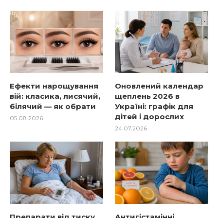
Ефекти нарощування
Оновлений календар
вій: класика, лисячий,
щеплень 2026 в
білячий — як обрати
Україні: графік для
дітей і дорослих
05.08.2026
24.07.2026
Препарати від тиску
Антигістамінні