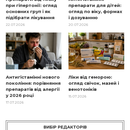
при гіпертонії: огляд
препарати для дітей:
основних груп і як
огляд по віку, формах
підібрати лікування
і дозуванню
22.07.2026
20.07.2026
Антигістамінні нового
Ліки від геморою:
покоління: порівняння
огляд свічок, мазей і
препаратів від алергії
венотоніків
у 2026 році
15.07.2026
17.07.2026
ВИБІР РЕДАКТОРІВ