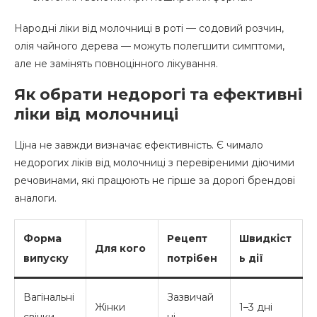
Народні ліки від молочниці в роті — содовий розчин,
олія чайного дерева — можуть полегшити симптоми,
але не замінять повноцінного лікування.
Як обрати недорогі та ефективні
ліки від молочниці
Ціна не завжди визначає ефективність. Є чимало
недорогих ліків від молочниці з перевіреними діючими
речовинами, які працюють не гірше за дорогі брендові
аналоги.
Форма
Рецепт
Швидкіст
Для кого
випуску
потрібен
ь дії
Вагінальні
Зазвичай
Жінки
1–3 дні
свічки
ні