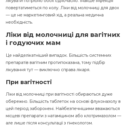
лікувати потрібно обох одночасно. Інакше інфекція
повертатиметься по колу. Ліки від молочниці для двох
— це не маркетинговий хід, а реальна медична
необхідність.
Ліки від молочниці для вагітних
і годуючих мам
Це найделікатніший випадок. Більшість системних
препаратів вагітним протипоказана, тому підбір
лікування тут — виключно справа лікаря.
При вагітності
Ліки від молочниці при вагітності обираються дуже
обережно. Більшість таблеток на основі флуконазолу в
цей період заборонені. Найбезпечнішими вважаються
місцеві препарати з натаміцином або клотримазолом —
але лише після консультації з гінекологом.