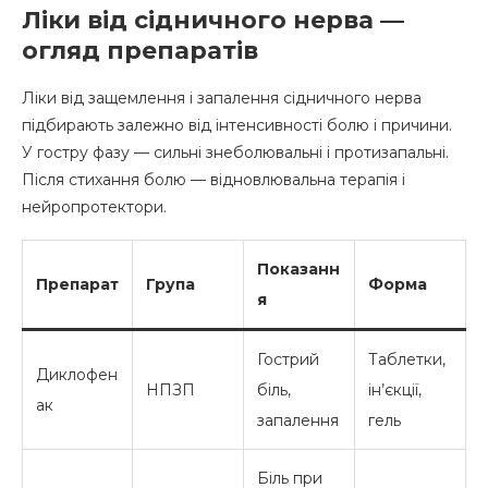
Ліки від сідничного нерва —
огляд препаратів
Ліки від защемлення і запалення сідничного нерва
підбирають залежно від інтенсивності болю і причини.
У гостру фазу — сильні знеболювальні і протизапальні.
Після стихання болю — відновлювальна терапія і
нейропротектори.
Показанн
Препарат
Група
Форма
я
Гострий
Таблетки,
Диклофен
НПЗП
біль,
ін’єкції,
ак
запалення
гель
Біль при