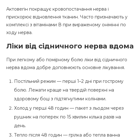
Актовегін покращує кровопостачання нерва і
прискорює відновлення тканин. Часто призначають у
комплексі з вітамінами В при вираженому онімінні по
ходу нерва.
Ліки від сідничного нерва вдома
При легкому або помірному болю ліки від сідничного
нерва вдома добре доповнюють основне лікування.
Постільний режим — перші 1–2 дні при гострому
болю. Лежати краще на твердій поверхні на
здоровому боці з підтягнутими колінами.
Холод у перші 48 годин — пакет з льодом через
рушник на поперек по 15 хвилин кілька разів на
день.
Тепло після 48 годин — грілка або тепла ванна