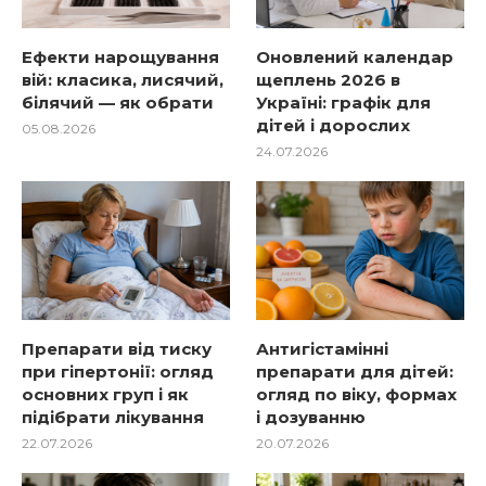
Ефекти нарощування
Оновлений календар
вій: класика, лисячий,
щеплень 2026 в
білячий — як обрати
Україні: графік для
дітей і дорослих
05.08.2026
24.07.2026
Препарати від тиску
Антигістамінні
при гіпертонії: огляд
препарати для дітей:
основних груп і як
огляд по віку, формах
підібрати лікування
і дозуванню
22.07.2026
20.07.2026