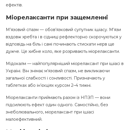
ефектів.
Міорелаксанти при защемленні
М’язовий спазм — обов’язковий супутник ішіасу. М’язи
вздовж хребта і в сідниці рефлекторно скорочуються у
відповідь на біль і самі починають стискати нерв ще
дужче. Це хибне коло, яке розривають міорелаксанти.
Мідокалм — найпопулярніший міорелаксант при ішіасі в
Україні. Він знімає м’язовий спазм, не викликаючи
загальної слабкості і сонливості. Призначають у
таблетках або ін’єкціях курсом 2–4 тижні.
Міорелаксанти приймають разом із НПЗП — вони
підсилюють ефект один одного. Самостійно, без
знеболювального, міорелаксант при ішіасі
малоефективний.