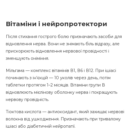
Вітаміни і нейропротектори
Після стихання гострого болю призначають засоби для
відновлення нерва. Вони не знімають біль відразу, але
прискорюють відновлення нервової провідності і
зменшують оніміння.
Мільгама — комплекс вітамінів В1, В6 і В12. При ішіасі
починають з ін’єкцій — 10 уколів через день, потім
таблетки протягом 1–2 місяців. Вітаміни групи В
відновлюють мієлінову оболонку нерва і покращують
нервову провідність.
Тіоктова кислота — антиоксидант, який захищає нервові
волокна від ушкодження. Призначають при тривалому
ішіасі або діабетичній нейропатії.