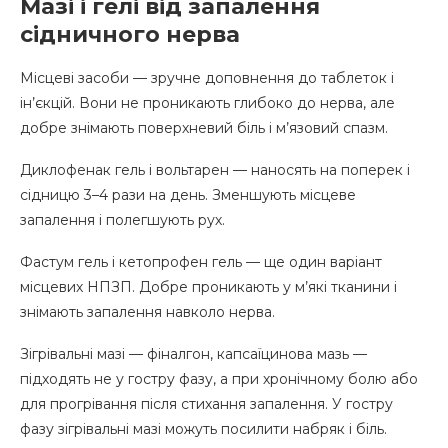
Мазі і гелі від запалення
сідничного нерва
Місцеві засоби — зручне доповнення до таблеток і
ін’єкцій. Вони не проникають глибоко до нерва, але
добре знімають поверхневий біль і м’язовий спазм.
Диклофенак гель і вольтарен — наносять на поперек і
сідницю 3–4 рази на день. Зменшують місцеве
запалення і полегшують рух.
Фастум гель і кетопрофен гель — ще один варіант
місцевих НПЗП. Добре проникають у м’які тканини і
знімають запалення навколо нерва.
Зігрівальні мазі — фіналгон, капсаїцинова мазь —
підходять не у гостру фазу, а при хронічному болю або
для прогрівання після стихання запалення. У гостру
фазу зігрівальні мазі можуть посилити набряк і біль.