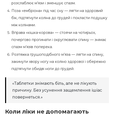
розслаблює м’язи і зменшує спазм.
Поза «ембріона» під час сну — лягти на здоровий
бік, підтягнути коліна до грудей і покласти подушку
між колінами.
Вправа «кішка-корова» — стоячи на чотирьох,
почергово прогинати і округлювати спину — знімає
спазм м’язів поперека.
Розтяжка грушоподібного м’яза — лягти на спину,
закинути хвору ногу на коліно здорової і обережно
підтягнути обидві ноги до грудей.
«Таблетки знімають біль, але не лікують
причину. Без усунення защемлення ішіас
повернеться.»
Коли ліки не допомагають