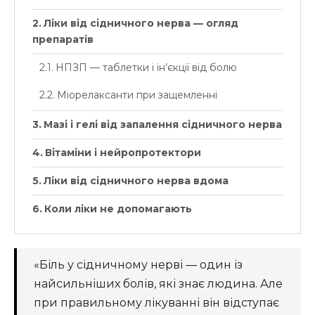
Ліки від сідничного нерва — огляд
препаратів
НПЗП — таблетки і ін’єкції від болю
Міорелаксанти при защемленні
Мазі і гелі від запалення сідничного нерва
Вітаміни і нейропротектори
Ліки від сідничного нерва вдома
Коли ліки не допомагають
«Біль у сідничному нерві — один із
найсильніших болів, які знає людина. Але
при правильному лікуванні він відступає