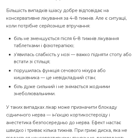
Більшість випадків ішіасу добре відповідає на
консервативне лікування за 4–8 тижнів. Але є ситуації,
коли потрібне серйозніше втручання:
біль не зменшується після 6–8 тижнів лікування
таблетками і фізіотерапією;
з’явилась слабкість у нозі — важко підняти стопу або
встати зі стільця;
порушилась функція сечового міхура або
кишківника — це невідкладний стан;
біль дуже сильний і не знімається жодними
знеболювальними.
У таких випадках лікар може призначити блокаду
сідничного нерва — ін’єкцію кортикостероїду і
анестетика безпосередньо до нерва. Ефект настає
швидко і триває кілька тижнів. При грижі диска, яка не
піддається консервативному лікуванню, розглядають