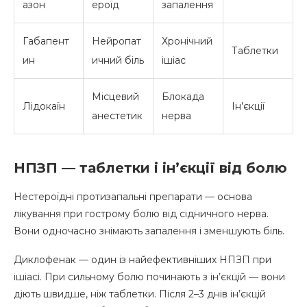
азон
ероїд
запалення
Габапент
Нейропат
Хронічний
Таблетки
ин
ичний біль
ішіас
Місцевий
Блокада
Лідокаїн
Ін’єкції
анестетик
нерва
НПЗП — таблетки і ін’єкції від болю
Нестероїдні протизапальні препарати — основа
лікування при гострому болю від сідничного нерва.
Вони одночасно знімають запалення і зменшують біль.
Диклофенак — один із найефективніших НПЗП при
ішіасі. При сильному болю починають з ін’єкцій — вони
діють швидше, ніж таблетки. Після 2–3 днів ін’єкцій