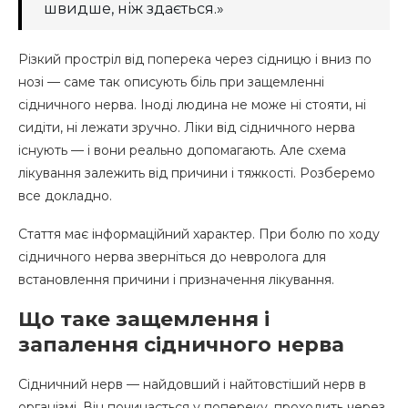
швидше, ніж здається.»
Різкий простріл від поперека через сідницю і вниз по
нозі — саме так описують біль при защемленні
сідничного нерва. Іноді людина не може ні стояти, ні
сидіти, ні лежати зручно. Ліки від сідничного нерва
існують — і вони реально допомагають. Але схема
лікування залежить від причини і тяжкості. Розберемо
все докладно.
Стаття має інформаційний характер. При болю по ходу
сідничного нерва зверніться до невролога для
встановлення причини і призначення лікування.
Що таке защемлення і
запалення сідничного нерва
Сідничний нерв — найдовший і найтовстіший нерв в
організмі. Він починається у попереку, проходить через