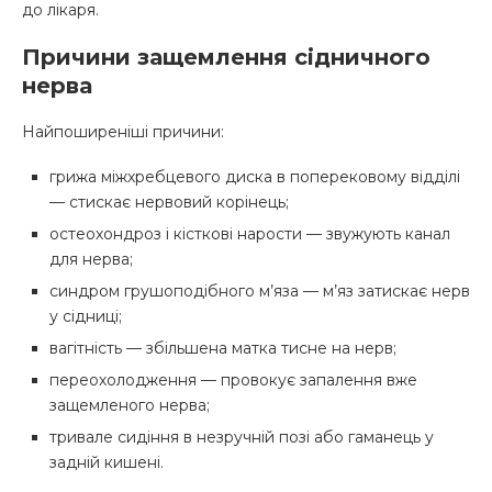
до лікаря.
Причини защемлення сідничного
нерва
Найпоширеніші причини:
грижа міжхребцевого диска в поперековому відділі
— стискає нервовий корінець;
остеохондроз і кісткові нарости — звужують канал
для нерва;
синдром грушоподібного м’яза — м’яз затискає нерв
у сідниці;
вагітність — збільшена матка тисне на нерв;
переохолодження — провокує запалення вже
защемленого нерва;
тривале сидіння в незручній позі або гаманець у
задній кишені.