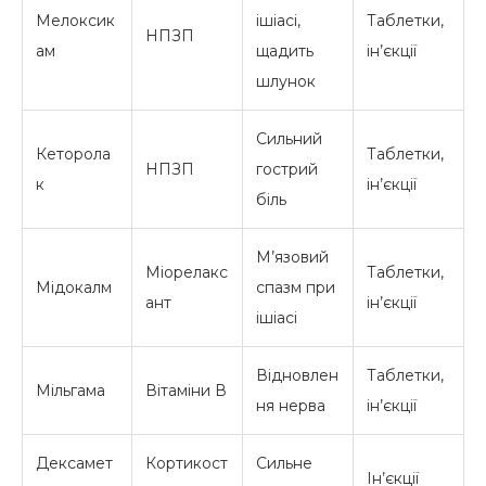
Мелоксик
ішіасі,
Таблетки,
НПЗП
ам
щадить
ін’єкції
шлунок
Сильний
Кеторола
Таблетки,
НПЗП
гострий
к
ін’єкції
біль
М’язовий
Міорелакс
Таблетки,
Мідокалм
спазм при
ант
ін’єкції
ішіасі
Відновлен
Таблетки,
Мільгама
Вітаміни В
ня нерва
ін’єкції
Дексамет
Кортикост
Сильне
Ін’єкції