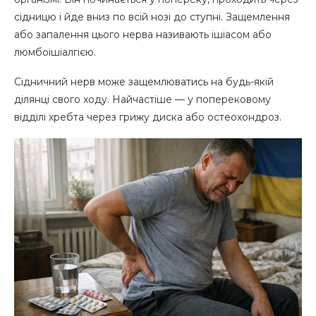
сідницю і йде вниз по всій нозі до ступні. Защемлення
або запалення цього нерва називають ішіасом або
люмбоішіалгією.
Сідничний нерв може защемлюватись на будь-якій
ділянці свого ходу. Найчастіше — у поперековому
відділі хребта через грижу диска або остеохондроз.