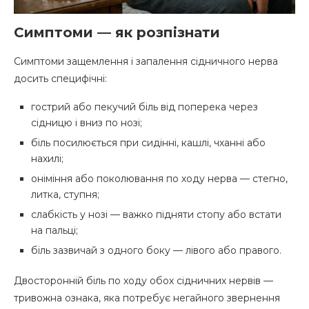
Симптоми — як розпізнати
Симптоми защемлення і запалення сідничного нерва
досить специфічні:
гострий або пекучий біль від поперека через
сідницю і вниз по нозі;
біль посилюється при сидінні, кашлі, чханні або
нахилі;
оніміння або поколювання по ходу нерва — стегно,
литка, ступня;
слабкість у нозі — важко підняти стопу або встати
на пальці;
біль зазвичай з одного боку — лівого або правого.
Двосторонній біль по ходу обох сідничних нервів —
тривожна ознака, яка потребує негайного звернення