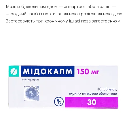
Мазь із бджолиним ядом — апізартрон або вірапін —
народний засіб із протизапальною і розігрівальною дією.
Застосовують при хронічному ішіасі поза загостренням.