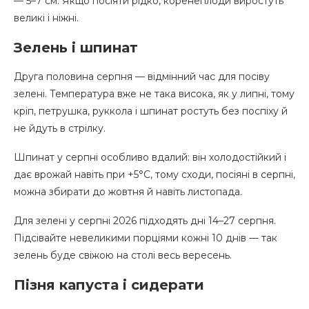
— 5–7 см. Якщо посіяти рідко, коренеплоди виростуть
великі і ніжні.
Зелень і шпинат
Друга половина серпня — відмінний час для посіву
зелені. Температура вже не така висока, як у липні, тому
кріп, петрушка, руккола і шпинат ростуть без поспіху й
не йдуть в стрілку.
Шпинат у серпні особливо вдалий: він холодостійкий і
дає врожай навіть при +5°С, тому сходи, посіяні в серпні,
можна збирати до жовтня й навіть листопада.
Для зелені у серпні 2026 підходять дні 14–27 серпня.
Підсівайте невеликими порціями кожні 10 днів — так
зелень буде свіжою на столі весь вересень.
Пізня капуста і сидерати