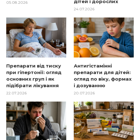
дітей і дорослих
05.08.2026
24.07.2026
Препарати від тиску
Антигістамінні
при гіпертонії: огляд
препарати для дітей:
основних груп і як
огляд по віку, формах
підібрати лікування
і дозуванню
22.07.2026
20.07.2026