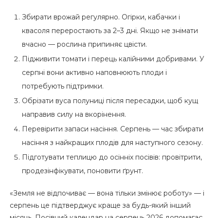
Збирати врожай регулярно. Огірки, кабачки і
квасоля переростають за 2–3 дні. Якщо не знімати
вчасно — рослина припиняє цвісти.
Підживити томати і перець калійними добривами. У
серпні вони активно наповнюють плоди і
потребують підтримки.
Обрізати вуса полуниці після пересадки, щоб кущ
направив силу на вкорінення.
Перевірити запаси насіння. Серпень — час збирати
насіння з найкращих плодів для наступного сезону.
Підготувати теплицю до осінніх посівів: провітрити,
продезінфікувати, поновити ґрунт.
«Земля не відпочиває — вона тільки змінює роботу» — і
серпень це підтверджує краще за будь-який інший
місяць. Посівний календар на серпень 2026 допомагає