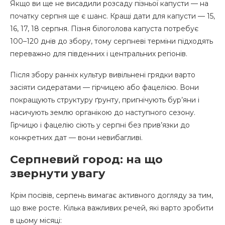
Якщо ви ще не висадили розсаду пізньої капусти — на
початку серпня ще є шанс. Кращі дати для капусти — 15,
16, 17, 18 серпня. Пізня білоголова капуста потребує
100–120 днів до збору, тому серпневі терміни підходять
переважно для південних і центральних регіонів.
Після збору ранніх культур вивільнені грядки варто
засіяти сидератами — гірчицею або фацелією. Вони
покращують структуру ґрунту, пригнічують бур’яни і
насичують землю органікою до наступного сезону.
Гірчицю і фацелію сіють у серпні без прив’язки до
конкретних дат — вони невибагливі.
Серпневий город: на що
звернути увагу
Крім посівів, серпень вимагає активного догляду за тим,
що вже росте. Кілька важливих речей, які варто зробити
в цьому місяці: