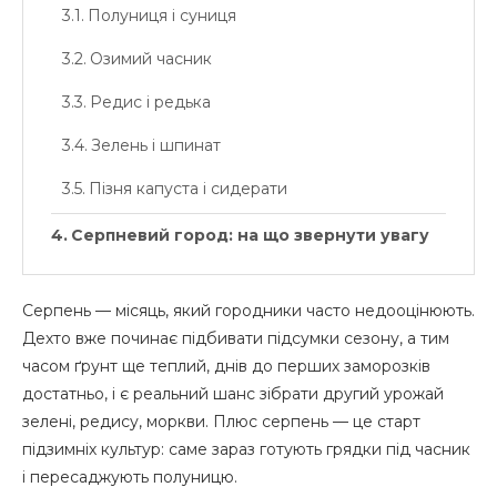
Полуниця і суниця
Озимий часник
Редис і редька
Зелень і шпинат
Пізня капуста і сидерати
Серпневий город: на що звернути увагу
Серпень — місяць, який городники часто недооцінюють.
Дехто вже починає підбивати підсумки сезону, а тим
часом ґрунт ще теплий, днів до перших заморозків
достатньо, і є реальний шанс зібрати другий урожай
зелені, редису, моркви. Плюс серпень — це старт
підзимніх культур: саме зараз готують грядки під часник
і пересаджують полуницю.