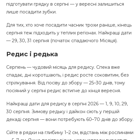
підготувати грядку в серпні — у вересні залишиться
лише посадити зубки.
Для тих, хто хоче посадити часник трохи раніше, кінець
серпня теж підходить у теплих регіонах. Найкращі дати
— 29, 30, 31 серпня (початок спадаючого Місяця).
Редис і редька
Серпень — чудовий місяць для редису. Спека вже
спадає, дні коротшають, і редис росте соковитим, без
стрілкування. Від посіву до збору — 25–30 днів, тому
посіяний у серпні редис встигне до кінця вересня.
Найкращі дати для редису в серпні 2026 — 1, 9, 10, 29,
30 серпня. Зимову редьку і дайкон сіють у першій
декаді серпня — вони потребують 60–70 днів до збору.
Сійте в рядки на глибину 1–2 см, відстань між рослинами