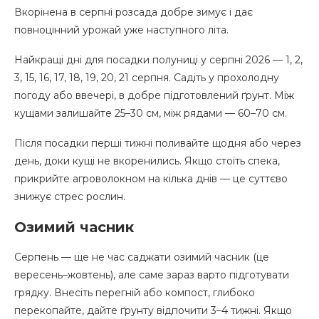
Вкорінена в серпні розсада добре зимує і дає
повноцінний урожай уже наступного літа.
Найкращі дні для посадки полуниці у серпні 2026 — 1, 2,
3, 15, 16, 17, 18, 19, 20, 21 серпня. Садіть у прохолодну
погоду або ввечері, в добре підготовлений ґрунт. Між
кущами залишайте 25–30 см, між рядами — 60–70 см.
Після посадки перші тижні поливайте щодня або через
день, доки кущі не вкоренились. Якщо стоїть спека,
прикрийте агроволокном на кілька днів — це суттєво
знижує стрес рослин.
Озимий часник
Серпень — ще не час саджати озимий часник (це
вересень–жовтень), але саме зараз варто підготувати
грядку. Внесіть перегній або компост, глибоко
перекопайте, дайте ґрунту відпочити 3–4 тижні. Якщо