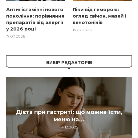
Антигістамінні нового
Ліки від геморою:
покоління: порівняння
огляд свічок, мазей і
препаратів від алергії
венотоніків
у 2026 році
15.07.2026
17.07.2026
ВИБІР РЕДАКТОРІВ
ти,
Антидепресанти: що це таке, як
діють, хто призначає...
14.12.2025