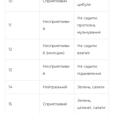
10
Сприятливий
цибуля
Не садити;
Несприятливи
11
прополка,
й
мульчування
Несприятливи
Не садити
12
й (молодик)
взагалі
Несприятливи
Не садити;
13
й
підживлення
14
Нейтральний
Зелень, салати
Зелень,
15
Сприятливий
шпинат, салати