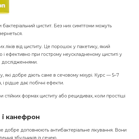
и бактеріальний цистит. Без них симптоми можуть
вернеться.
 ліків від циститу. Це порошок у пакетику, який
но і ефективно при гострому неускладненому циститі у
и дослідженнями.
, які добре діють саме в сечовому міхурі. Курс — 5–7
 і рідше дає побічні ефекти.
 стійких формах циститу або рецидивах, коли простіші
 і канефрон
 але добре доповнюють антибактеріальне лікування. Вони
ення збудників із сечею.