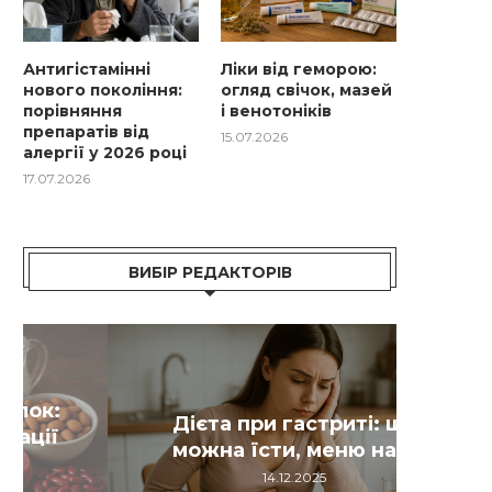
Антигістамінні
Ліки від геморою:
нового покоління:
огляд свічок, мазей
порівняння
і венотоніків
препаратів від
15.07.2026
алергії у 2026 році
17.07.2026
ВИБІР РЕДАКТОРІВ
Ант
Як
В
Дієта при гастриті: що
цукр
си
можна їсти, меню на...
е
14.12.2025