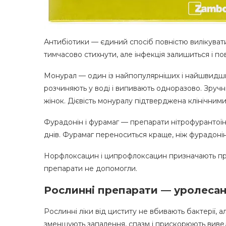
Антибіотики — єдиний спосіб повністю вилікуват
тимчасово стихнути, але інфекція залишиться і по
Монурал — один із найпопулярніших і найшвидших
розчиняють у воді і випивають одноразово. Зруч
жінок. Дієвість монуралу підтверджена клінічним
Фурадонін і фурамаг — препарати нітрофурантоїну
днів. Фурамаг переноситься краще, ніж фурадонін,
Норфлоксацин і ципрофлоксацин призначають при
препарати не допомогли.
Рослинні препарати — уролесан
Рослинні ліки від циститу не вбивають бактерії,
зменшують запалення, спазм і прискорюють вивед