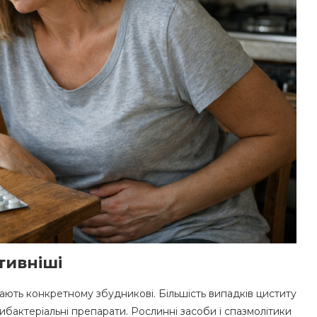
тивніші
дають конкретному збудникові. Більшість випадків циститу
ибактеріальні препарати. Рослинні засоби і спазмолітики