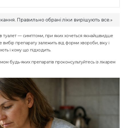
ікання. Правильно обрані ліки вирішують все.»
и в туалет — симптоми, при яких хочеться якнайшвидше
е вибір препарату залежить від форми хвороби, віку і
юють і кому що підходить.
мом будь-яких препаратів проконсультуйтесь із лікарем