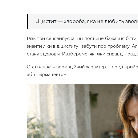
«Цистит — хвороба, яка не любить звол
Різь при сечовипусканні і постійне бажання бігт
знайти ліки від циститу і забути про проблему. Ал
стану здоров’я. Розберемо, які ліки справді прац
Стаття має інформаційний характер. Перед прийо
або фармацевтом.