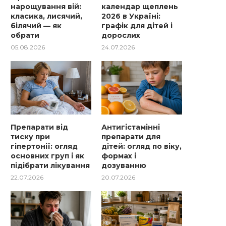
нарощування вій:
календар щеплень
класика, лисячий,
2026 в Україні:
білячий — як
графік для дітей і
обрати
дорослих
05.08.2026
24.07.2026
Препарати від
Антигістамінні
тиску при
препарати для
гіпертонії: огляд
дітей: огляд по віку,
основних груп і як
формах і
підібрати лікування
дозуванню
22.07.2026
20.07.2026