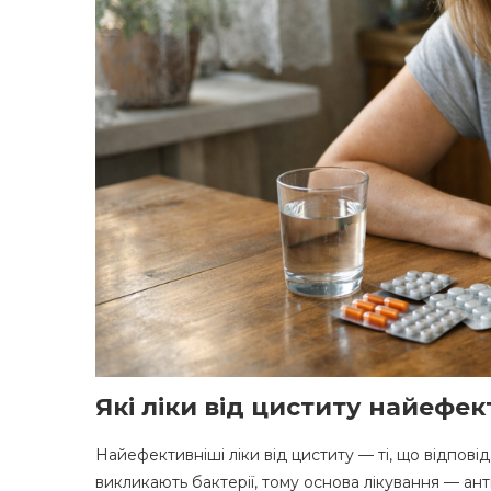
Які ліки від циститу найефек
Найефективніші ліки від циститу — ті, що відпові
викликають бактерії, тому основа лікування — ант