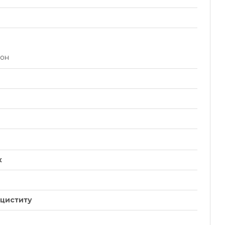
рон
х
Продукти багаті на білок:
таблиця та рекомендації
 циститу
для...
14.12.2025