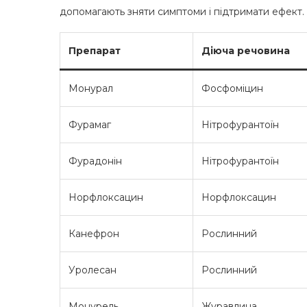
допомагають зняти симптоми і підтримати ефект.
Препарат
Діюча речовина
Монурал
Фосфоміцин
Фурамаг
Нітрофурантоїн
Фурадонін
Нітрофурантоїн
Норфлоксацин
Норфлоксацин
Канефрон
Рослинний
Уролесан
Рослинний
Монурель
Журавлина