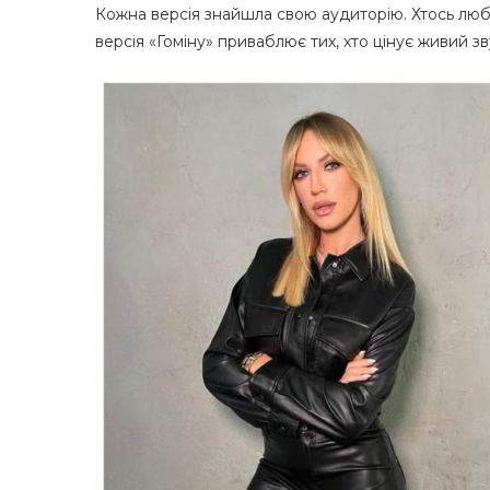
Кожна версія знайшла свою аудиторію. Хтось любит
версія «Гоміну» приваблює тих, хто цінує живий зву