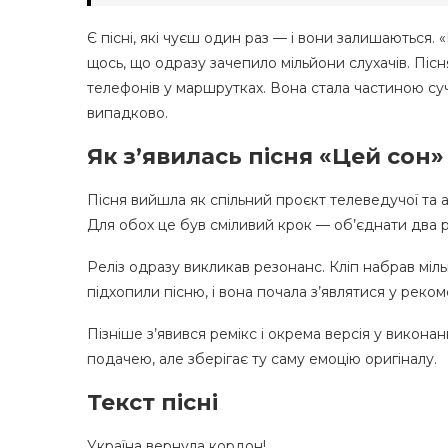
Є пісні, які чуєш один раз — і вони залишаються. 
щось, що одразу зачепило мільйони слухачів. Пісня
телефонів у маршрутках. Вона стала частиною су
випадково.
Як з’явилась пісня «Цей сон»
Пісня вийшла як спільний проєкт телеведучої та а
Для обох це був сміливий крок — об’єднати два рі
Реліз одразу викликав резонанс. Кліп набрав міль
підхопили пісню, і вона почала з’являтися у рекоме
Пізніше з’явився ремікс і окрема версія у виконан
подачею, але зберігає ту саму емоцію оригіналу.
Текст пісні
Україна вернула кордон!