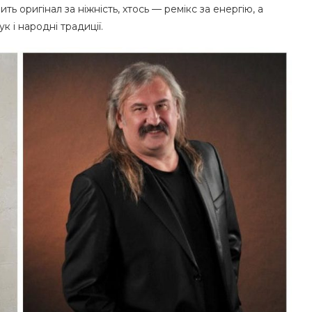
ь оригінал за ніжність, хтось — ремікс за енергію, а
к і народні традиції.