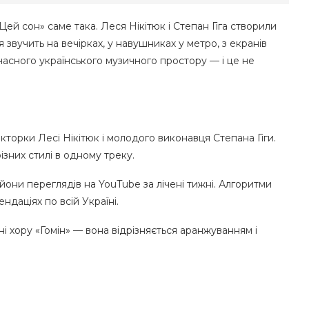
«Цей сон» саме така. Леся Нікітюк і Степан Гіга створили
 звучить на вечірках, у навушниках у метро, з екранів
часного українського музичного простору — і це не
кторки Лесі Нікітюк і молодого виконавця Степана Гіги.
зних стилі в одному треку.
йони переглядів на YouTube за лічені тижні. Алгоритми
ндаціях по всій Україні.
ні хору «Гомін» — вона відрізняється аранжуванням і