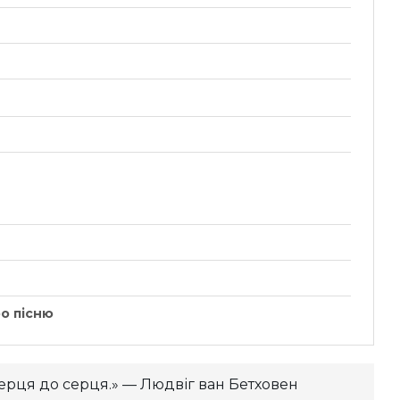
о пісню
Продукти багаті на білок:
таблиця та рекомендації
для...
ерця до серця.» — Людвіг ван Бетховен
14.12.2025