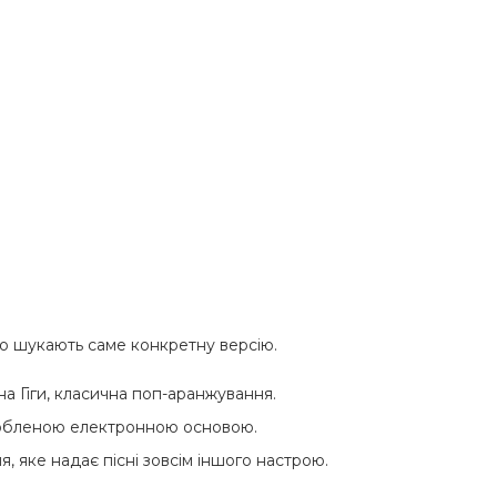
асто шукають саме конкретну версію.
а Гіги, класична поп-аранжування.
робленою електронною основою.
, яке надає пісні зовсім іншого настрою.