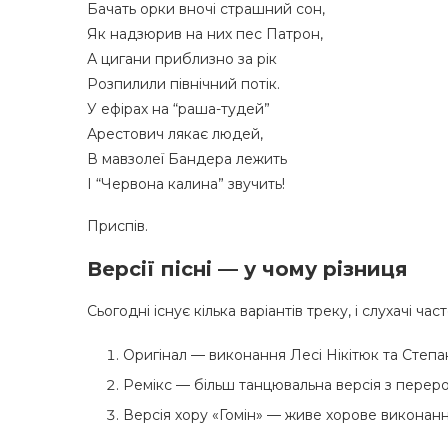
Бачать орки вночі страшний сон,
Як надзюрив на них пес Патрон,
А цигани приблизно за рік
Розпилили північний потік.
У ефірах на “раша-тудей”
Арестович лякає людей,
В мавзолеї Бандера лежить
І “Червона калина” звучить!
Приспів.
Версії пісні — у чому різниця
Сьогодні існує кілька варіантів треку, і слухачі ч
Оригінал — виконання Лесі Нікітюк та Степан
Ремікс — більш танцювальна версія з пере
Версія хору «Гомін» — живе хорове виконання