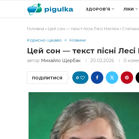
ЗДОРОВ’Я
ЛІКИ
Головна
»
Цей сон — текст пісні Лесі Нікітюк і Степана
Корисно і цікаво
Новини
Цей сон — текст пісні Лесі 
автор
Михайло Щербак
20.02.2026
0 коме
0
ПОДІЛИТИСЯ