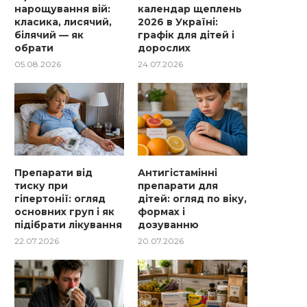
нарощування вій:
календар щеплень
класика, лисячий,
2026 в Україні:
білячий — як
графік для дітей і
обрати
дорослих
05.08.2026
24.07.2026
Препарати від
Антигістамінні
тиску при
препарати для
гіпертонії: огляд
дітей: огляд по віку,
основних груп і як
формах і
підібрати лікування
дозуванню
22.07.2026
20.07.2026