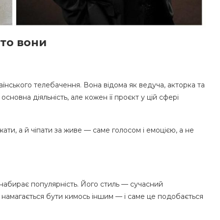
хто вони
аїнського телебачення. Вона відома як ведуча, акторка та
сновна діяльність, але кожен її проєкт у цій сфері
ти, а й чіпати за живе — саме голосом і емоцією, а не
набирає популярність. Його стиль — сучасний
 намагається бути кимось іншим — і саме це подобається