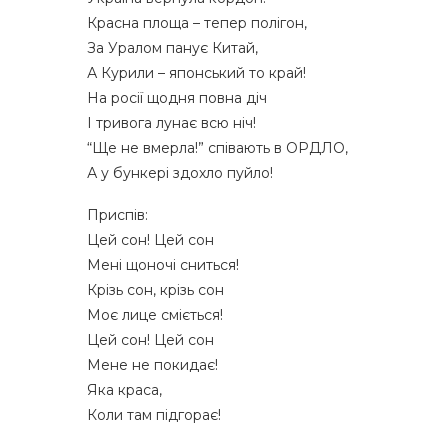
Красна площа – тепер полігон,
За Уралом панує Китай,
А Курили – японський то край!
На росії щодня повна діч
І тривога лунає всю ніч!
“Ще не вмерла!” співають в ОРДЛО,
А у бункері здохло пуйло!
Приспів:
Цей сон! Цей сон
Мені щоночі сниться!
Крізь сон, крізь сон
Моє лице сміється!
Цей сон! Цей сон
Мене не покидає!
Яка краса,
Коли там підгорає!