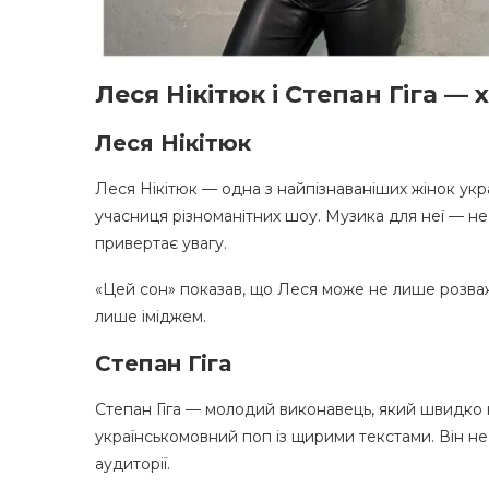
Леся Нікітюк і Степан Гіга — 
Леся Нікітюк
Леся Нікітюк — одна з найпізнаваніших жінок укр
учасниця різноманітних шоу. Музика для неї — не о
привертає увагу.
«Цей сон» показав, що Леся може не лише розважа
лише іміджем.
Степан Гіга
Степан Гіга — молодий виконавець, який швидко 
українськомовний поп із щирими текстами. Він не
аудиторії.