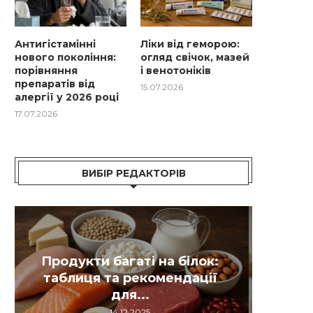
Антигістамінні
Ліки від геморою:
нового покоління:
огляд свічок, мазей
порівняння
і венотоніків
препаратів від
15.07.2026
алергії у 2026 році
17.07.2026
ВИБІР РЕДАКТОРІВ
Ант
Як
В
Дієта при гастриті: що
цукр
си
можна їсти, меню на...
е
14.12.2025